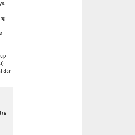
ya.
ang
ia
kup
u)
af dan
n
 dan