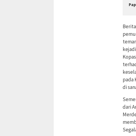
Pap
Berit
pemud
teman
kejad
Kopas
terha
kesel
pada 
di sa
Semen
dari 
Merde
membe
Segal