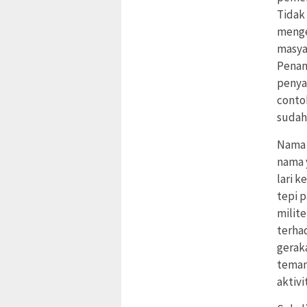
Tidak
menge
masya
Penan
penyai
conto
sudah
Nama 
nama 
lari 
tepi p
milit
terha
gerak
teman
aktivi