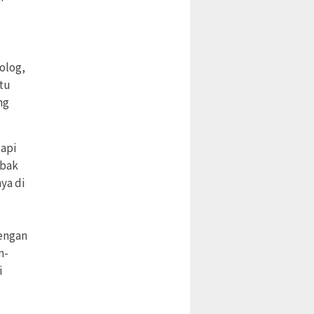
olog,
atu
ng
tapi
ebak
ya di
dengan
n-
i