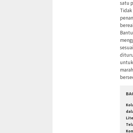
satu 
Tidak
penan
berea
Bantu
mengg
sesua
ditur
untuk
marah
berse
BA
Kol
dal
Lit
Tel
Kom