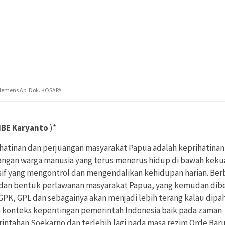
Clemens Ap. Dok. KOSAPA
IBE Karyanto
)*
hatinan dan perjuangan masyarakat Papua adalah keprihatinan
angan warga manusia yang terus menerus hidup di bawah keku
sif yang mengontrol dan mengendalikan kehidupan harian. Ber
 dan bentuk perlawanan masyarakat Papua, yang kemudan dibe
 GPK, GPL dan sebagainya akan menjadi lebih terang kalau dipa
 konteks kepentingan pemerintah Indonesia baik pada zaman
intahan Soekarno dan terlebih lagi pada masa rezim Orde Baru