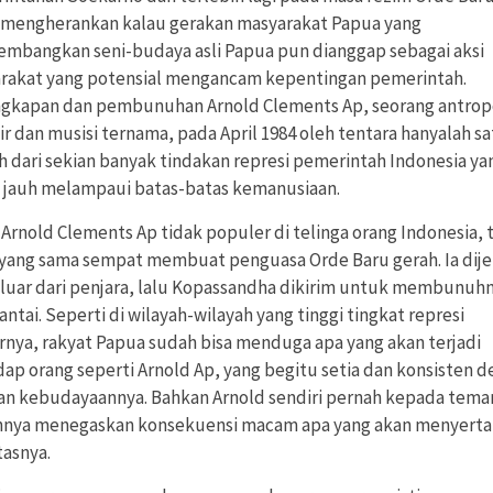
 mengherankan kalau gerakan masyarakat Papua yang
mbangkan seni-budaya asli Papua pun dianggap sebagai aksi
rakat yang potensial mengancam kepentingan pemerintah.
gkapan dan pembunuhan Arnold Clements Ap, seorang antrop
r dan musisi ternama, pada April 1984 oleh tentara hanyalah s
h dari sekian banyak tindakan represi pemerintah Indonesia ya
 jauh melampaui batas-batas kemanusiaan.
Arnold Clements Ap tidak populer di telinga orang Indonesia, 
yang sama sempat membuat penguasa Orde Baru gerah. Ia dij
keluar dari penjara, lalu Kopassandha dikirim untuk membunuhn
antai. Seperti di wilayah-wilayah yang tinggi tingkat represi
ernya, rakyat Papua sudah bisa menduga apa yang akan terjadi
dap orang seperti Arnold Ap, yang begitu setia dan konsisten 
an kebudayaannya. Bahkan Arnold sendiri pernah kepada tema
nya menegaskan konsekuensi macam apa yang akan menyerta
tasnya.