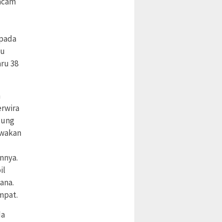
acam
 pada
tu
ru 38
n
erwira
njung
awakan
nnya.
il
ana.
mpat.
da