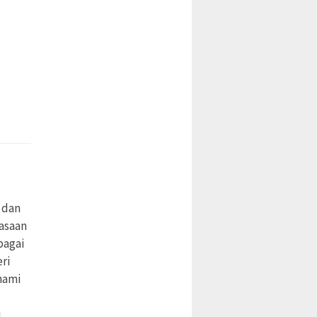
 dan
asaan
bagai
ri
hami
.