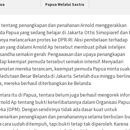
ua
Papua Melalui Sastra
a tentang penangkapan dan penahanan Arnold menggerakkan
a Papua yang sedang belajar di Jakarta. Ottis Simopiaref dan 
nya melancarkan protes ke DPR-RI. Aksi pembelaan terhadap
ian yang dialami Arnold Ap tersebut membuat pihak intelijen
sandha semakin gerah. Pengawasan dan upaya penangkapan
dap keempat pemuda tersebut semakin intensif. Menyadari
amatan mereka terancam, keempat pemuda Papua minta suak
Kedutaan Besar Belanda di Jakarta. Setelah dua minggu berli
na, mereka berhasil diterbangkan ke Belanda.
tara itu di Papua, tentara belum juga berhasil mengorek info
Arnold Ap tentang bukti keterlibatannya dalam Organisasi Papu
ka (OPM). Dengan sendirinya tidak ada dasar kuat untuk
narkan penangkapan dan penahanannya selama berbulan-bu
a cara sudah ditempuh, tapi bukti tetap tak diperoleh. Karena