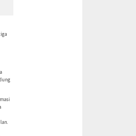
tiga
a
ndung
rmasi
a
lan.