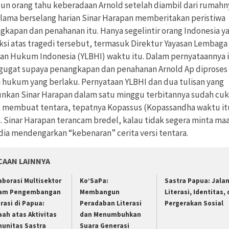
pun orang tahu keberadaan Arnold setelah diambil dari rumahn
 lama berselang harian Sinar Harapan memberitakan peristiwa
gkapan dan penahanan itu. Hanya segelintir orang Indonesia y
ksi atas tragedi tersebut, termasuk Direktur Yayasan Lembaga
an Hukum Indonesia (YLBHI) waktu itu. Dalam pernyataannya 
ugat supaya penangkapan dan penahanan Arnold Ap diproses
i hukum yang berlaku. Pernyataan YLBHI dan dua tulisan yang
unkan Sinar Harapan dalam satu minggu terbitannya sudah cu
 membuat tentara, tepatnya Kopassus (Kopassandha waktu it
. Sinar Harapan terancam bredel, kalau tidak segera minta ma
dia mendengarkan “kebenaran” cerita versi tentara.
CAAN LAINNYA
aborasi Multisektor
Ko’SaPa:
Sastra Papua: Jala
am Pengembangan
Membangun
Literasi, Identitas,
erasi di Papua:
Peradaban Literasi
Pergerakan Sosial
aah atas Aktivitas
dan Menumbuhkan
unitas Sastra
Suara Generasi