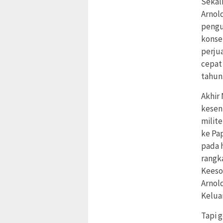
Sekal
Arnol
pengu
konse
perju
cepat
tahun
Akhir
kesen
milite
ke Pap
pada h
rangk
Keeso
Arnol
Kelua
Tapi 