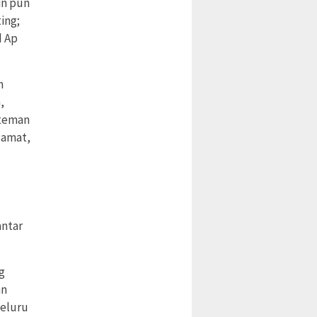
in pun
ing;
d Ap
n
,
 teman
lamat,
antar
g
an
peluru