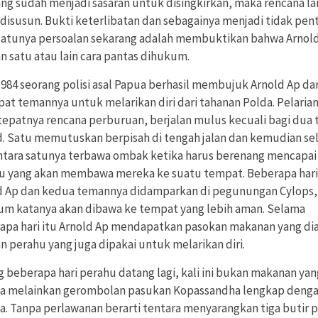
g sudah menjadi sasaran untuk disingkirkan, maka rencana la
disusun. Bukti keterlibatan dan sebagainya menjadi tidak pent
satunya persoalan sekarang adalah membuktikan bahwa Arnol
n satu atau lain cara pantas dihukum.
1984 seorang polisi asal Papua berhasil membujuk Arnold Ap da
at temannya untuk melarikan diri dari tahanan Polda. Pelarian
 tepatnya rencana perburuan, berjalan mulus kecuali bagi dua
d. Satu memutuskan berpisah di tengah jalan dan kemudian se
tara satunya terbawa ombak ketika harus berenang mencapai
u yang akan membawa mereka ke suatu tempat. Beberapa hari
d Ap dan kedua temannya didamparkan di pegunungan Cylops,
um katanya akan dibawa ke tempat yang lebih aman. Selama
apa hari itu Arnold Ap mendapatkan pasokan makanan yang di
n perahu yang juga dipakai untuk melarikan diri.
g beberapa hari perahu datang lagi, kali ini bukan makanan yan
a melainkan gerombolan pasukan Kopassandha lengkap deng
ta. Tanpa perlawanan berarti tentara menyarangkan tiga butir 