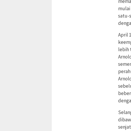
meman
mulai 
satu-
denga
April 
keemp
lebih
Arnol
semen
perah
Arnol
sebel
beber
denga
Selan
dibaw
senja