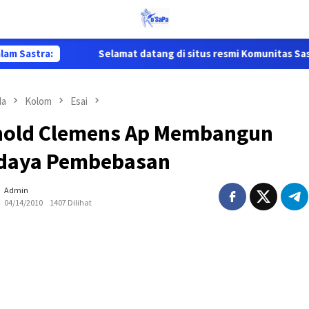
lam Sastra:
Selamat datang di situs resmi Komunitas Sastra Papua
da
Kolom
Esai
nold Clemens Ap Membangun
daya Pembebasan
Admin
04/14/2010
1407 Dilihat