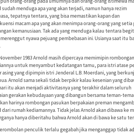
ipun orang-orang pada umumnya dan orang-orang istimewa m
d sudah menduga apa yang akan terjadi, namun hanya rezim
asa, tepatnya tentara, yang bisa memastikan kapan dan
kuensi macam apa yang akan menimpa orang-orang yang setia
angan kemanusiaan. Tak ada yang menduga kalau tentara begi
 merenggut nyawa pejuang pembebasan ini. Usianya saat itu ba
.
 November 1983 Arnold masih dipercaya memimipin rombonga
iannya untuk menyambut kedatangan tamu, para istri atase p
r asing yang dipimpin istri Jenderal L.B. Moerdani, yang berku
ua. Arnold sama sekali tidak berpikir kalau kesenian yang dib
ari itu akan menjadi aktivitasnya yang terakhir dalam seluruh
aian gerakan kebudayaan yang dibangun bersama teman-tema
kan harinya rombongan pasukan berpakaian preman mengamb
d dari rumah kediamannya. Tidak jelas Arnold akan dibawa ke m
rganya hanya diberitahu bahwa Arnold akan di bawa ke satu te
gerombolan penculik terlalu gegabah jika menganggap tidak a