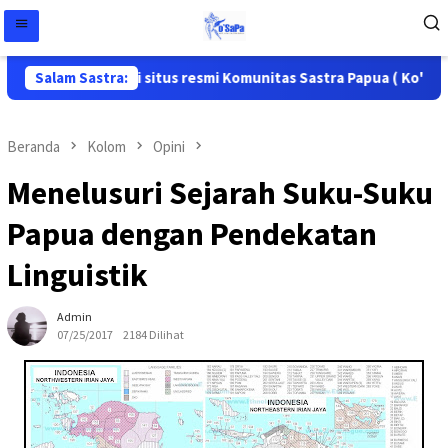
 datang di situs resmi Komunitas Sastra Papua ( Ko'Sapa ) Situ
Salam Sastra:
Beranda
Kolom
Opini
Menelusuri Sejarah Suku-Suku
Papua dengan Pendekatan
Linguistik
Admin
07/25/2017
2184 Dilihat