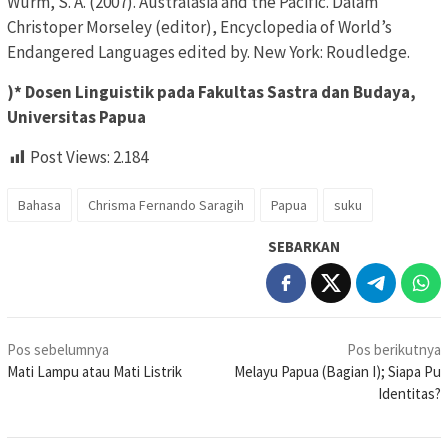
Wurm, S. A. (2007). Australasia and the Pacific. Dalam
Christoper Morseley (editor), Encyclopedia of World’s
Endangered Languages edited by. New York: Roudledge.
)* Dosen Linguistik pada Fakultas Sastra dan Budaya,
Universitas Papua
Post Views:
2.184
Bahasa
Chrisma Fernando Saragih
Papua
suku
SEBARKAN
Navigasi
Pos sebelumnya
Pos berikutnya
pos
Mati Lampu atau Mati Listrik
Melayu Papua (Bagian I); Siapa Pu
Identitas?