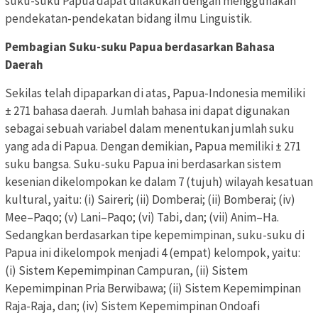
suku-suku Papua dapat dilakukan dengan menggunakan
pendekatan-pendekatan bidang ilmu Linguistik.
Pembagian Suku-suku Papua berdasarkan Bahasa
Daerah
Sekilas telah dipaparkan di atas, Papua-Indonesia memiliki
± 271 bahasa daerah. Jumlah bahasa ini dapat digunakan
sebagai sebuah variabel dalam menentukan jumlah suku
yang ada di Papua. Dengan demikian, Papua memiliki ± 271
suku bangsa. Suku-suku Papua ini berdasarkan sistem
kesenian dikelompokan ke dalam 7 (tujuh) wilayah kesatuan
kultural, yaitu: (i) Saireri; (ii) Domberai; (ii) Bomberai; (iv)
Mee–Paqo; (v) Lani–Paqo; (vi) Tabi, dan; (vii) Anim–Ha.
Sedangkan berdasarkan tipe kepemimpinan, suku-suku di
Papua ini dikelompok menjadi 4 (empat) kelompok, yaitu:
(i) Sistem Kepemimpinan Campuran, (ii) Sistem
Kepemimpinan Pria Berwibawa; (ii) Sistem Kepemimpinan
Raja-Raja, dan; (iv) Sistem Kepemimpinan Ondoafi