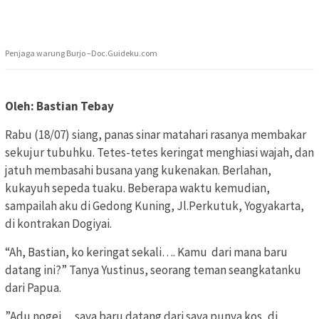
Penjaga warung Burjo –Doc.Guideku.com
Oleh: Bastian Tebay
Rabu (18/07) siang, panas sinar matahari rasanya membakar
sekujur tubuhku. Tetes-tetes keringat menghiasi wajah, dan
jatuh membasahi busana yang kukenakan. Berlahan,
kukayuh sepeda tuaku. Beberapa waktu kemudian,
sampailah aku di Gedong Kuning, Jl.Perkutuk, Yogyakarta,
di kontrakan Dogiyai.
“Ah, Bastian, ko keringat sekali…. Kamu dari mana baru
datang ini?” Tanya Yustinus, seorang teman seangkatanku
dari Papua.
”Adu nogei… saya baru datang dari saya punya kos, di