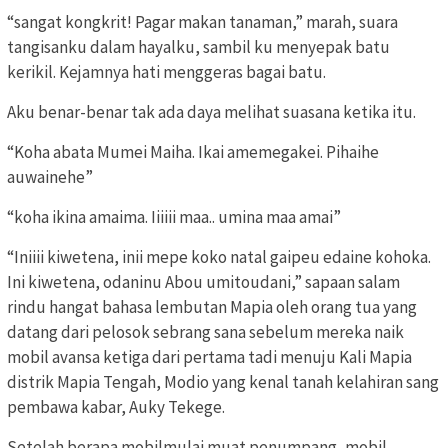
“sangat kongkrit! Pagar makan tanaman,” marah, suara
tangisanku dalam hayalku, sambil ku menyepak batu
kerikil. Kejamnya hati menggeras bagai batu.
Aku benar-benar tak ada daya melihat suasana ketika itu.
“Koha abata Mumei Maiha. Ikai amemegakei. Pihaihe
auwainehe”
“koha ikina amaima. Iiiiii maa.. umina maa amai”
“Iniiii kiwetena, inii mepe koko natal gaipeu edaine kohoka.
Ini kiwetena, odaninu Abou umitoudani,” sapaan salam
rindu hangat bahasa lembutan Mapia oleh orang tua yang
datang dari pelosok sebrang sana sebelum mereka naik
mobil avansa ketiga dari pertama tadi menuju Kali Mapia
distrik Mapia Tengah, Modio yang kenal tanah kelahiran sang
pembawa kabar, Auky Tekege.
Setelah berapa mobilmulai muat penumpang, mobil