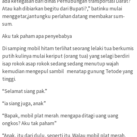
ada ketegasan dari dinas Perhubungan transportasi Darat?
Atau kah dibiarkan begitu dari Bupati?,” batinku mulai
menggetar,jantungku perlahan datang membakar sum-
sum.
Aku tak paham apa penyebabya
Di samping mobil hitam terlihat seorang lelaki tua berkumis
putih kulinya mulai keriput (orang tua) yang selagi berdiri
isap rokok asap rokok sedang sedang menutup wajah
kemudian mengepul sambil menatap gunung Tetode yang
tinggi.
“Selamat siang pak.”
“ia siang juga, anak”
“Bapak, mobil plat merah. mengapa ditagi uang uang
ongkos? Aku tak paham”
“Anak, itu dari dulu, seperti itu. Walau mobil plat merah,