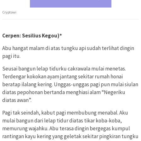
Cryptowi
Cerpen: Sesilius Kegou)*
Abu hangat malam di atas tungku api sudah terlihat dingin
pagi itu.
Seusai bangun lelap tidurku cakrawala mulai menetas.
Terdengar kokokan ayam jantang sekitar rumah honai
beratap ilalang kering. Unggas-unggas pagi pun mulai siulan
diatas pepohonan bertanda menghiasi alam “Negeriku
diatas awan”.
Pagi tak seindah, kabut pagi membubung menabal. Aku
mulai bangun dari lelap tidur diatas tikar koba-koba,
memurung wajahku. Abu terasa dingin bergegas kumpul
rantingan kayu kering yang geletak sekitar pingkiran tungku