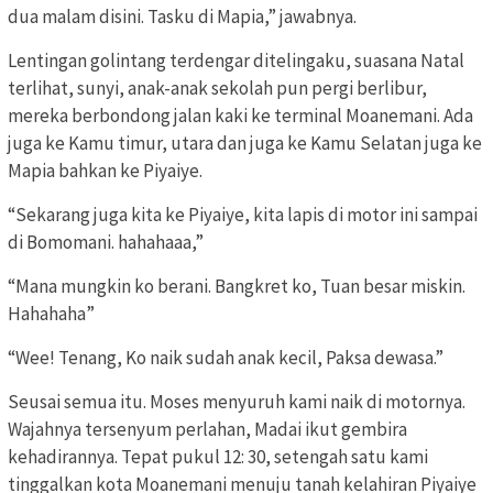
dua malam disini. Tasku di Mapia,” jawabnya.
Lentingan golintang terdengar ditelingaku, suasana Natal
terlihat, sunyi, anak-anak sekolah pun pergi berlibur,
mereka berbondong jalan kaki ke terminal Moanemani. Ada
juga ke Kamu timur, utara dan juga ke Kamu Selatan juga ke
Mapia bahkan ke Piyaiye.
“Sekarang juga kita ke Piyaiye, kita lapis di motor ini sampai
di Bomomani. hahahaaa,”
“Mana mungkin ko berani. Bangkret ko, Tuan besar miskin.
Hahahaha”
“Wee! Tenang, Ko naik sudah anak kecil, Paksa dewasa.”
Seusai semua itu. Moses menyuruh kami naik di motornya.
Wajahnya tersenyum perlahan, Madai ikut gembira
kehadirannya. Tepat pukul 12: 30, setengah satu kami
tinggalkan kota Moanemani menuju tanah kelahiran Piyaiye