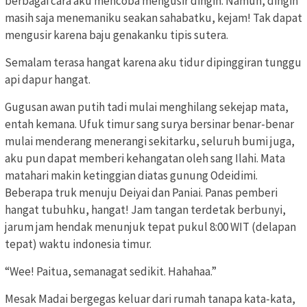
berbagai cara aku mencoba mengusir dingin. Namun, dingin
masih saja menemaniku seakan sahabatku, kejam! Tak dapat
mengusir karena baju genakanku tipis sutera.
Semalam terasa hangat karena aku tidur dipinggiran tunggu
api dapur hangat.
Gugusan awan putih tadi mulai menghilang sekejap mata,
entah kemana. Ufuk timur sang surya bersinar benar-benar
mulai menderang menerangi sekitarku, seluruh bumi juga,
aku pun dapat memberi kehangatan oleh sang Ilahi. Mata
matahari makin ketinggian diatas gunung Odeidimi.
Beberapa truk menuju Deiyai dan Paniai. Panas pemberi
hangat tubuhku, hangat! Jam tangan terdetak berbunyi,
jarum jam hendak menunjuk tepat pukul 8:00 WIT (delapan
tepat) waktu indonesia timur.
“Wee! Paitua, semanagat sedikit. Hahahaa.”
Mesak Madai bergegas keluar dari rumah tanapa kata-kata,