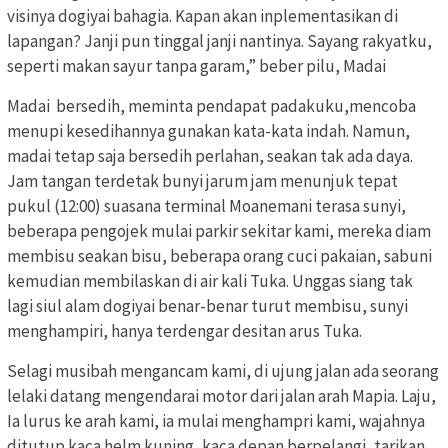
visinya dogiyai bahagia. Kapan akan inplementasikan di
lapangan? Janji pun tinggal janji nantinya. Sayang rakyatku,
seperti makan sayur tanpa garam,” beber pilu, Madai
Madai bersedih, meminta pendapat padakuku,mencoba
menupi kesedihannya gunakan kata-kata indah. Namun,
madai tetap saja bersedih perlahan, seakan tak ada daya.
Jam tangan terdetak bunyi jarum jam menunjuk tepat
pukul (12:00) suasana terminal Moanemani terasa sunyi,
beberapa pengojek mulai parkir sekitar kami, mereka diam
membisu seakan bisu, beberapa orang cuci pakaian, sabuni
kemudian membilaskan di air kali Tuka. Unggas siang tak
lagi siul alam dogiyai benar-benar turut membisu, sunyi
menghampiri, hanya terdengar desitan arus Tuka.
Selagi musibah mengancam kami, di ujung jalan ada seorang
lelaki datang mengendarai motor dari jalan arah Mapia. Laju,
Ia lurus ke arah kami, ia mulai menghampri kami, wajahnya
ditutup kaca helm kuning, kaca depan berpelangi, tarikan