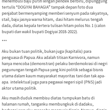
menembusi baju putih lengan pendek berbiru, dipunggung
tertulis “DOGIYAI BAHAGIA” tampak depan foto dua
penjabat bermenyamping memberi senyum pada rakyatnya,
stail, baju jasnya warna hitam, dasi hitam melurus tengah
dada, diatas kepala tertera tulisan hitam polos No. 1 (calon
bupati dan wakil bupati Dogiyai 2018-2022).
***
Aku bukan tuan politik, bukan juga (kapitalis) para
penguasa di Papua. Aku adalah titisan Karnivora, namun
hanya mencoba (demonstran) pelaku berdemokrasi di negri
pegunungan tengah Papua yang kini politik sebagai bisnis
utama dalam kaum masyarakat mayoritas tani dan tak apa-
apa. intelektual juga para pegawai negeri sipil (PNS) jadi
aktor utama politik.
Aku masih duduk membisu diatas tumpukan batu di
halaman rumah, tanganku membungkuk di dadaku,