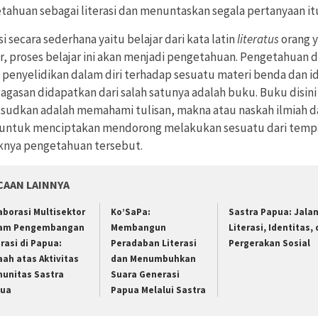
tahuan sebagai literasi dan menuntaskan segala pertanyaan it
si secara sederhana yaitu belajar dari kata latin
literatus
orang 
ar, proses belajar ini akan menjadi pengetahuan. Pengetahuan 
 penyelidikan dalam diri terhadap sesuatu materi benda dan i
agasan didapatkan dari salah satunya adalah buku. Buku disini
sudkan adalah memahami tulisan, makna atau naskah ilmiah d
untuk menciptakan mendorong melakukan sesuatu dari temp
nya pengetahuan tersebut.
CAAN LAINNYA
aborasi Multisektor
Ko’SaPa:
Sastra Papua: Jala
am Pengembangan
Membangun
Literasi, Identitas,
erasi di Papua:
Peradaban Literasi
Pergerakan Sosial
aah atas Aktivitas
dan Menumbuhkan
unitas Sastra
Suara Generasi
ua
Papua Melalui Sastra