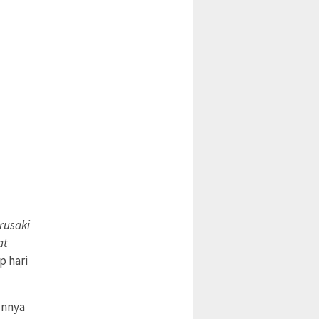
rusaki
at
p hari
unnya