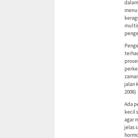
dalam
menun
kerag
multis
penget
Penge
terha
proses
perke
zaman
jalan
2008)
Ada p
kecil
agar 
jelas 
hormo