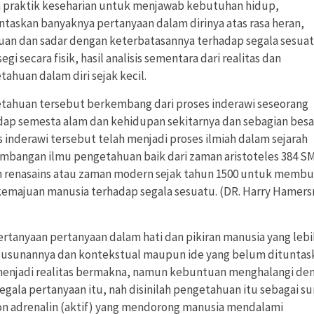
 praktik keseharian untuk menjawab kebutuhan hidup,
taskan banyaknya pertanyaan dalam dirinya atas rasa heran,
uan dan sadar dengan keterbatasannya terhadap segala sesua
egi secara fisik, hasil analisis sementara dari realitas dan
ahuan dalam diri sejak kecil.
tahuan tersebut berkembang dari proses inderawi seseorang
dap semesta alam dan kehidupan sekitarnya dan sebagian besa
 inderawi tersebut telah menjadi proses ilmiah dalam sejarah
mbangan ilmu pengetahuan baik dari zaman aristoteles 384 S
 renasains atau zaman modern sejak tahun 1500 untuk memb
 kemajuan manusia terhadap segala sesuatu. (DR. Harry Hamer
ertanyaan pertanyaan dalam hati dan pikiran manusia yang lebi
 susunannya dan kontekstual maupun ide yang belum dituntas
menjadi realitas bermakna, namun kebuntuan menghalangi de
segala pertanyaan itu, nah disinilah pengetahuan itu sebagai su
n adrenalin (aktif) yang mendorong manusia mendalami