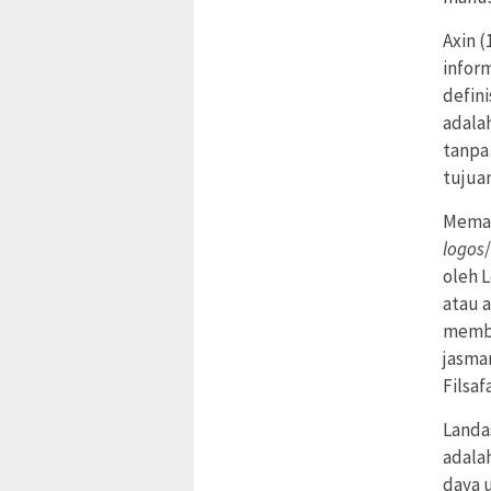
Axin 
infor
defini
adala
tanpa
tujua
Memaha
logos
oleh L
atau a
memba
jasman
Filsaf
Landa
adala
daya 