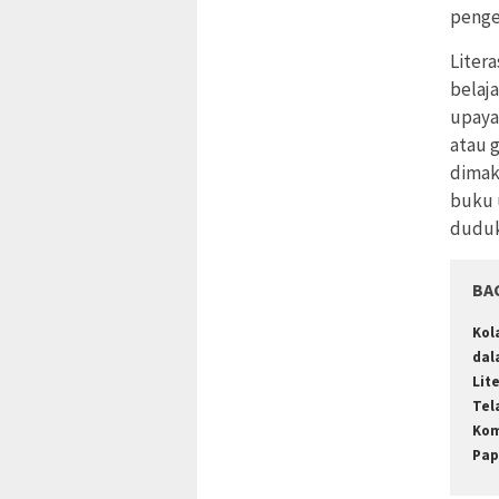
penge
Litera
belaj
upaya
atau g
dimak
buku 
duduk
BA
Kol
dal
Lit
Tel
Kom
Pap