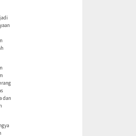
jadi
nyaan
an
ah
am
am
erang
as
a dan
m
ngya
n