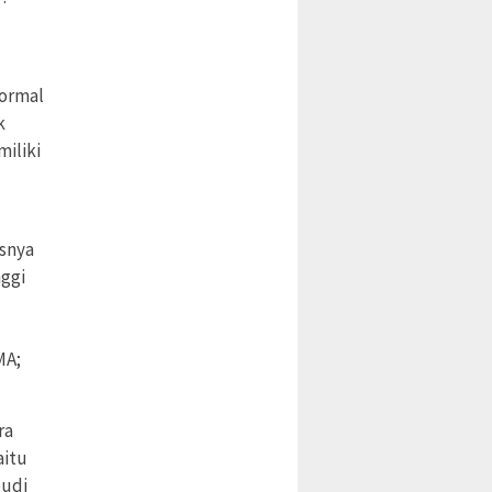
formal
k
miliki
isnya
nggi
MA;
ra
aitu
budi