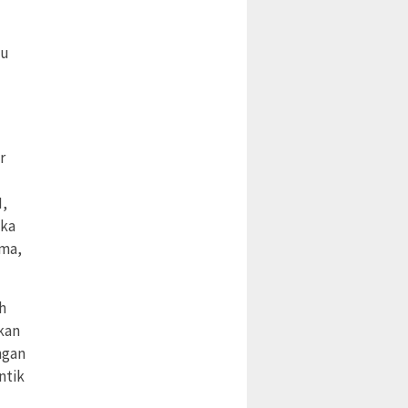
tu
r
M,
uka
sma,
h
kan
ngan
ntik