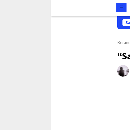
Sa
Beran
“Sa