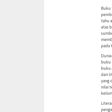
Buku 
pembe
tahu 
atas b
sumbe
memba
pada t
Dunia
buku 
buku 
dari l
yang 
nilai
kelom
Liter
penge