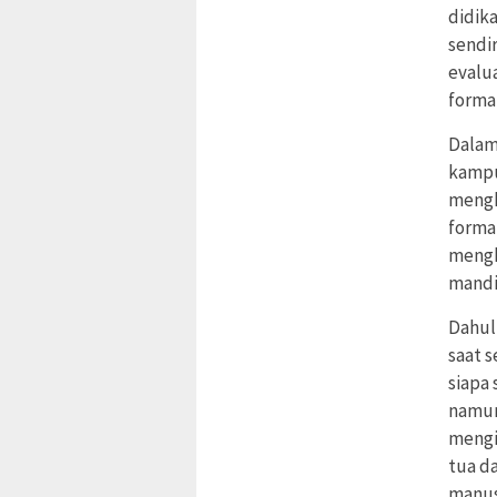
didik
sendir
evalu
formal
Dalam
kampu
mengh
forma
mengh
mandir
Dahul
saat 
siapa 
namun
mengi
tua d
manusi