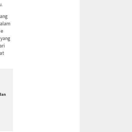
u.
yang
dalam
de
 yang
ari
at
n
 dan