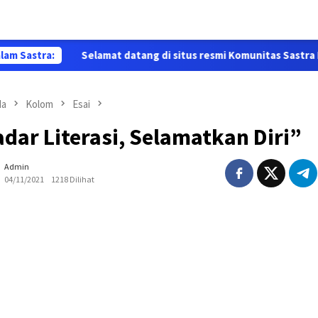
lam Sastra:
Selamat datang di situs resmi Komunitas Sastra Papua ( K
da
Kolom
Esai
dar Literasi, Selamatkan Diri”
Admin
04/11/2021
1218 Dilihat