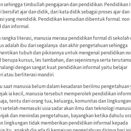
an sehingga timbullah pengajaran dan pendidikan. Pendidikan i
i bersifat ajar dan didik, dari kata didik sebagai proses ajar dan
asi yang mendidik. Pendidikan kemudian dibentuk formal. non
 dan informal.
 rangka literasi, manusia merasa pendidikan formal di sekolah
s adalah ibu dari segalanya dan akhir pengetahuan sehingga
entikan tubuh dan pikirannya untuk mengenal pendidikan n
l berupa kursus, les tambahan, dan sejeninsnya serta terutam
alangi dengan sangat kuat pendidikan informal yaitu belajar
i atau berliterasi mandiri.
u saat manusia belum dalam kesadaran berilmu pengetahuan 
sejak ia kecil, manusia tersebut memperoleh pendidikan informa
saja, tentu dari orang tua, keluarga, komunitas dan lingkunga
 setelah memasuki usia sadar akan ilmu dan teknologi manusi
njak dan menindas pengetahuan, bayangkan ketika dahulu or
an lingkungan tidak memberikan pendidikan informal kepada
a itu, apakah dia ada di kemajuan pengetahuan dirinya hari ini 