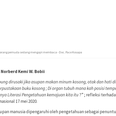
eorang pemuda sedang mengajri membaca - Doc. Pace Kosapa
: Norberd Kemi W. Bobii
ung dirusaki jika asupan makan minum kosong, otak dan hati di
erpustakaan buku kosong ; Di organ tubuh mana kah posisi temp
nya Literasi Pengetahuan kemajuan kita itu
?” ; refleksi terhada
asional 17 mei 2020.
upan manusia dipengaruhi oleh pengetahuan sebagai penunt