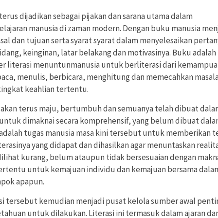
terus dijadikan sebagai pijakan dan sarana utama dalam
lajaran manusia di zaman modern. Dengan buku manusia men
asal dan tujuan serta syarat syarat dalam menyelesaikan perta
idang, keinginan, latar belakang dan motivasinya. Buku adalah
r literasi menuntunmanusia untuk berliterasi dari kemampu
ca, menulis, berbicara, menghitung dan memecahkan masal
ingkat keahlian tertentu.
 akan terus maju, bertumbuh dan semuanya telah dibuat dal
untuk dimaknai secara komprehensif, yang belum dibuat dal
adalah tugas manusia masa kini tersebut untuk memberikan t
iterasinya yang didapat dan dihasilkan agar menuntaskan realit
dilihat kurang, belum ataupun tidak bersesuaian dengan makn
 tertentu untuk kemajuan individu dan kemajuan bersama dala
pok apapun.
asi tersebut kemudian menjadi pusat kelola sumber awal penti
tahuan untuk dilakukan. Literasi ini termasuk dalam ajaran da