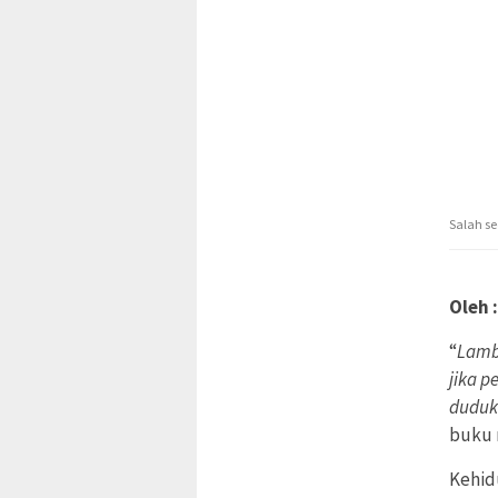
Salah s
Oleh 
“
Lamb
jika p
duduk
buku n
Kehid