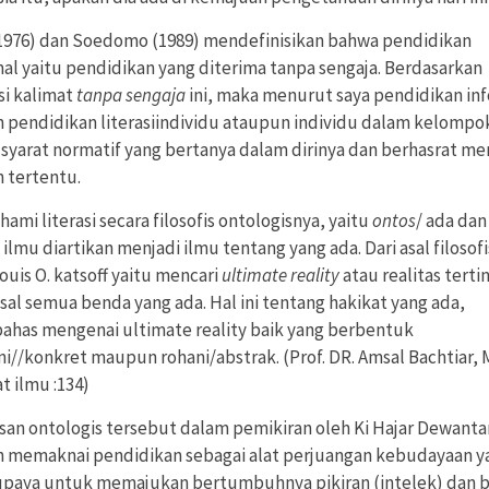
(1976) dan Soedomo (1989) mendefinisikan bahwa pendidikan
mal yaitu pendidikan yang diterima tanpa sengaja. Berdasarkan
si kalimat
tanpa sengaja
ini, maka menurut saya pendidikan in
h pendidikan literasiindividu ataupun individu dalam kelompo
 syarat normatif yang bertanya dalam dirinya dan berhasrat me
n tertentu.
mi literasi secara filosofis ontologisnya, yaitu
ontos
/ ada dan
/ ilmu diartikan menjadi ilmu tentang yang ada. Dari asal filosof
ouis O. katsoff yaitu mencari
ultimate reality
atau realitas terti
sal semua benda yang ada. Hal ini tentang hakikat yang ada,
has mengenai ultimate reality baik yang berbentuk
i//konkret maupun rohani/abstrak. (Prof. DR. Amsal Bachtiar, 
at ilmu :134)
san ontologis tersebut dalam pemikiran oleh Ki Hajar Dewanta
h memaknai pendidikan sebagai alat perjuangan kebudayaan y
upaya untuk memajukan bertumbuhnya pikiran (intelek) dan 