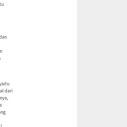
tu
 dan
on
a
yaitu
l dari
nnya,
a
ang
!