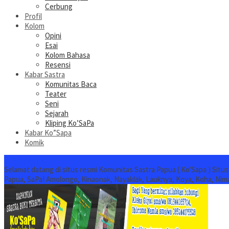
Cerbung
Profil
Kolom
Opini
Esai
Kolom Bahasa
Resensi
Kabar Sastra
Komunitas Baca
Teater
Seni
Sejarah
Kliping Ko’SaPa
Kabar Ko”Sapa
Komik
Salam Sastra:
Selamat datang di situs resmi Komunitas Sastra Papua ( Ko'Sapa ) Situ
Papua, SaPa! Amolongo, Kinaonak, Nayaklak, Lauknya, Koya, Koha, Nim