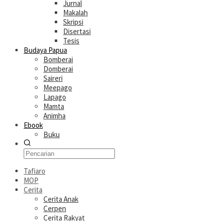
Jurnal
Makalah
Skripsi
Disertasi
Tesis
Budaya Papua
Bomberai
Domberai
Saireri
Meepago
Lapago
Mamta
Animha
Ebook
Buku
Tafiaro
MOP
Cerita
Cerita Anak
Cerpen
Cerita Rakyat