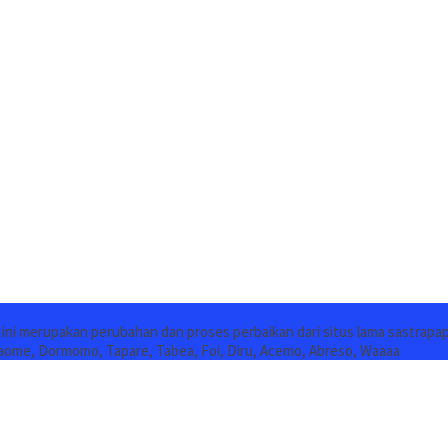
s ini merupakan perubahan dan proses perbaikan dari situs lama sastrapa
aome, Dormomo, Tapare, Tabea, Foi, Diru, Acemo, Abreso, Waaaa