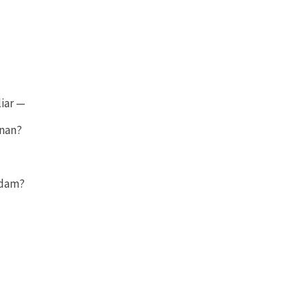
iar —
inan?
ndam?