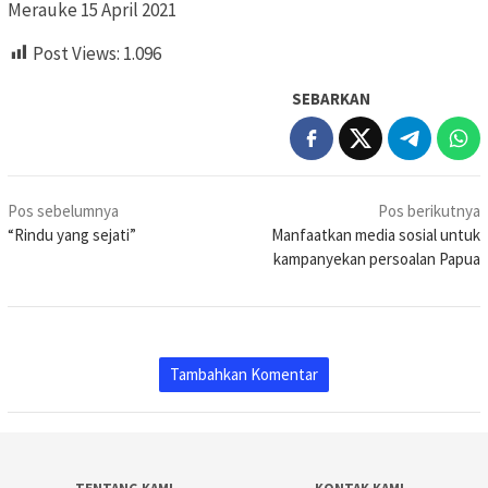
Merauke 15 April 2021
Post Views:
1.096
SEBARKAN
Navigasi
Pos sebelumnya
Pos berikutnya
pos
“Rindu yang sejati”
Manfaatkan media sosial untuk
kampanyekan persoalan Papua
Tambahkan Komentar