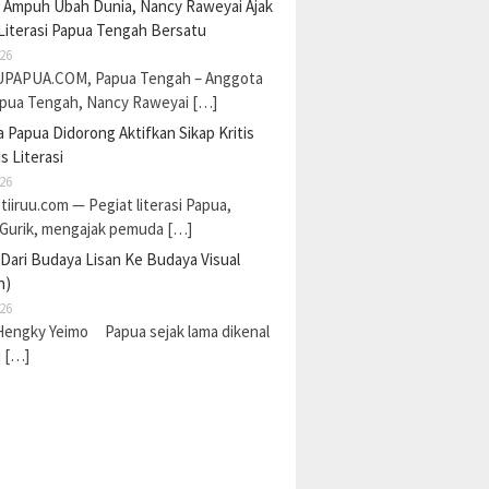
a Ampuh Ubah Dunia, Nancy Raweyai Ajak
Literasi Papua Tengah Bersatu
26
PAPUA.COM, Papua Tengah – Anggota
pua Tengah, Nancy Raweyai […]
Papua Didorong Aktifkan Sikap Kritis
s Literasi
26
 tiiruu.com — Pegiat literasi Papua,
 Gurik, mengajak pemuda […]
 Dari Budaya Lisan Ke Budaya Visual
n)
26
Hengky Yeimo Papua sejak lama dikenal
i […]