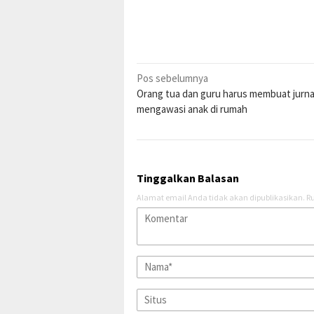
Navigasi
Pos sebelumnya
Orang tua dan guru harus membuat jurna
pos
mengawasi anak di rumah
Tinggalkan Balasan
Alamat email Anda tidak akan dipublikasikan.
Ru