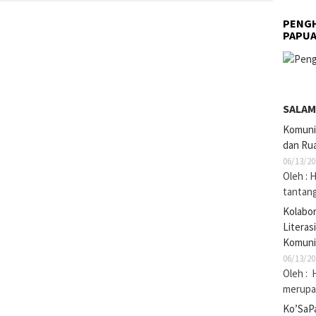
PENGH
PAPU
SALAM
Komuni
dan Rua
06/13/20
Oleh : 
tantan
Kolabo
Literas
Komuni
06/13/20
Oleh : 
merupak
Ko’SaP