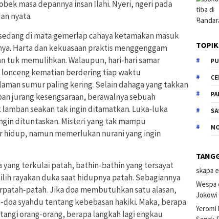
robek masa depannya insan Ilahi. Nyeri, ngeri pada
an nyata.
ak, sedang di mata gemerlap cahaya ketamakan masuk
TOPIK
nya. Harta dan kekuasaan praktis menggenggam
an tuk memulihkan. Walaupun, hari-hari samar
PU
 lonceng kematian berdering tiap waktu
CE
aman sumur paling kering. Selain dahaga yang takkan
PA
mpan jurang kesengsaraan, berawalnya sebuah
lamban seakan tak ingin ditamatkan. Luka-luka
SA
gin dituntaskan. Misteri yang tak mampu
M
r hidup, namun memerlukan nurani yang ingin
TANG
wa yang terkulai patah, bathin-bathin yang tersayat
skapa e
ilih rayakan duka saat hidupnya patah. Sebagiannya
Wespa 
erpatah-patah. Jika doa membutuhkan satu alasan,
Jokowi
a-doa syahdu tentang kebebasan hakiki. Maka, berapa
Yeromi
tangi orang-orang, berapa langkah lagi engkau