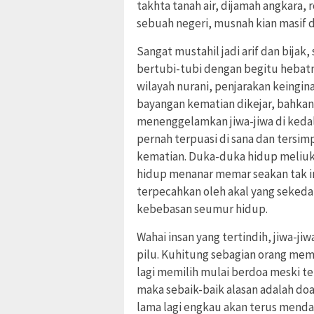
takhta tanah air, dijamah angkara, 
sebuah negeri, musnah kian masif d
Sangat mustahil jadi arif dan bij
bertubi-tubi dengan begitu hebat
wilayah nurani, penjarakan keingin
bayangan kematian dikejar, bahkan
menenggelamkan jiwa-jiwa di kedal
pernah terpuasi di sana dan tersi
kematian. Duka-duka hidup meliuk 
hidup menanar memar seakan tak in
terpecahkan oleh akal yang sekeda
kebebasan seumur hidup.
Wahai insan yang tertindih, jiwa-ji
pilu. Kuhitung sebagian orang mem
lagi memilih mulai berdoa meski t
maka sebaik-baik alasan adalah do
lama lagi engkau akan terus menda