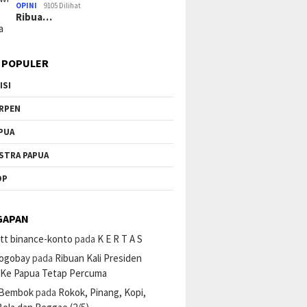
OPINI
9105 Dilihat
Ribua…
 POPULER
ISI
RPEN
PUA
STRA PAPUA
OP
GAPAN
tt binance-konto
pada
K E R T A S
ogobay
pada
Ribuan Kali Presiden
 Ke Papua Tetap Percuma
 Bembok
pada
Rokok, Pinang, Kopi,