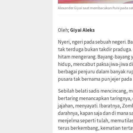
Alexander Giyai saat membacakan Puisi pada 
Oleh;
Giyai Aleks
Nyeri, ngeri pada sebuah negeri. Ba
tak terduga bukan takdir praduga. 
hitam mengerang. Bayang-bayang ya
hidup, mencabut paksa jiwa-jiwa d
berbagai penjuru dalam banyak rup
pusara tak bernama pun jejer pad
Sebilah belati sadis mencincang, 
bertaring menancapkan taringnya, 
jajahan, menyayati. Ibaratnya, Zom
darahnya, kapan saja dan di mana s
menjelma seperti tulah, memutilas
terus berkembang, kematian tertaw