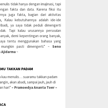
enulis tidak hanya dengan imajinasi, tapi
engan fakta dan data. Karena fiksi itu
rnya juga fakta, bagian dari aktivitas
a, Kalau kebutuhannya adalah ide-ide
ibadi, ya saya tidak peduli dimengerti
idak. Tapi kalau urusannya persoalan
banyak, demi kepentingan orang banyak,
aya tentu menggunakan bahasa yang
 mungkin pasti dimengerti.” ~
Seno
 Ajidarma
~
MU TAKKAN PADAM
a kau menulis… suaramu takkan padam
 angin, akan abadi, sampai jauh, jauh di
an hari”
– Pramoedya Ananta Toer –
ACA