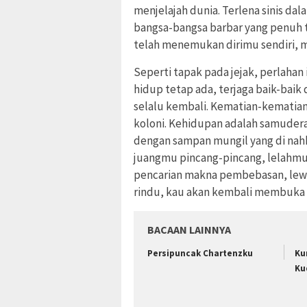
menjelajah dunia. Terlena sinis da
bangsa-bangsa barbar yang penuh t
telah menemukan dirimu sendiri, 
Seperti tapak pada jejak, perlahan
hidup tetap ada, terjaga baik-baik
selalu kembali. Kematian-kematian
koloni. Kehidupan adalah samudera
dengan sampan mungil yang di nahk
juangmu pincang-pincang, lelahmu
pencarian makna pembebasan, lewa
rindu, kau akan kembali membuka
BACAAN LAINNYA
Persipuncak Chartenzku
Ku
Ku