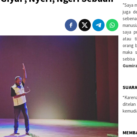
”Saya m
juga d
sebena
manusi
saya pr
atau t
orang 
maka s
sebisa
Gumira
SUARA
“Karen
ditelan
kemudi
MEMB