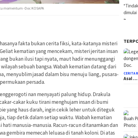
“Tindak
satu momentum -Doc KOSAPA
dimulai
~
TERP
hasanya fakta bukan cerita fiksi, kata-katanya misteri
Geliat kematian yang mencekam, misteri jeritan insan
ng bukan ilusi tapi nyata, maut hadir menunggangi
i wilayah sebuah bangsa. Wabah kematian datang dari
a, menyublim jasad dalam bisu menuju liang, pusara-
CERITA 
Asal …
a permukaan persada.
menggerogoti nan menyayati palung hidup. Drakula
cakar-cakar kuku tirani menghujam insan di bumi
bie yang haus darah, ingin cekik leher untuk diteguk
aja, tiap detik dalam setiap waktu. Wabah kematian
i hati manusia-manusia. Racun-racun ditanamkan dan
a gembira memecah leluasa di tanah koloni. Di atas