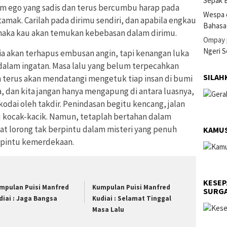
Sepak B
lam ego yang sadis dan terus bercumbu harap pada
Wespa 
amak. Carilah pada dirimu sendiri, dan apabila engkau
Bahasa
maka kau akan temukan kebebasan dalam dirimu.
Ompay
Ngeri 
 ia akan terhapus embusan angin, tapi kenangan luka
 dalam ingatan. Masa lalu yang belum terpecahkan
SILAH
 terus akan mendatangi mengetuk tiap insan di bumi
, dan kita jangan hanya mengapung di antara luasnya,
odai oleh takdir. Penindasan begitu kencang, jalan
 kocak-kacik. Namun, tetaplah bertahan dalam
t lorong tak berpintu dalam misteri yang penuh
KAMUS
 pintu kemerdekaan.
KESEP
mpulan Puisi Manfred
Kumpulan Puisi Manfred
SURGA
diai : Jaga Bangsa
Kudiai : Selamat Tinggal
Masa Lalu