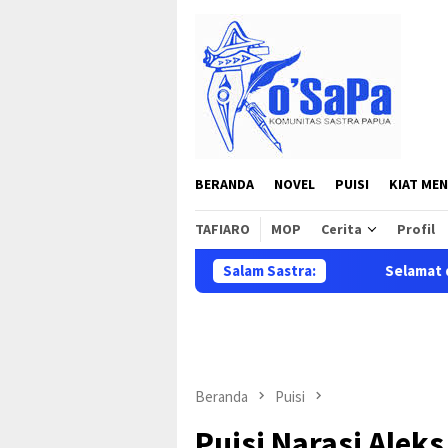
Loncat
ke
konten
BERANDA
NOVEL
PUISI
KIAT MEN
TAFIARO
MOP
Cerita
Profil
Salam Sastra:
Selamat datang di situ
Beranda
Puisi
Puisi Narasi Aleks