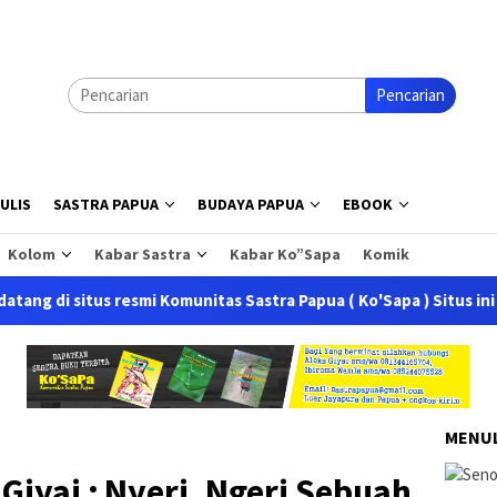
Pencarian
ULIS
SASTRA PAPUA
BUDAYA PAPUA
EBOOK
Kolom
Kabar Sastra
Kabar Ko”Sapa
Komik
s resmi Komunitas Sastra Papua ( Ko'Sapa ) Situs ini merupakan
MENUL
 Giyai ; Nyeri, Ngeri Sebuah