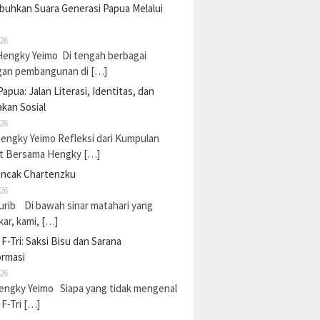
uhkan Suara Generasi Papua Melalui
26
Hengky Yeimo Di tengah berbagai
gan pembangunan di […]
Papua: Jalan Literasi, Identitas, dan
kan Sosial
26
Hengky Yeimo Refleksi dari Kumpulan
t Bersama Hengky […]
uncak Chartenzku
26
urib Di bawah sinar matahari yang
ar, kami, […]
F-Tri: Saksi Bisu dan Sarana
ormasi
26
Hengky Yeimo Siapa yang tidak mengenal
F-Tri […]