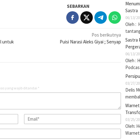
Menumb
SEBARKAN
Sastra
06/13/20
Oleh : 
tantan
Pos berikutnya
Sastra 
l untuk
Puisi Narasi Aleks Giyai ; Senyap
Pergera
06/13/20
Oleh : 
Podcas
Persip
03/27/20
as yang wajib ditandai
*
Delis M
membak
Warnet 
Transf
03/25/20
Oleh: 
Warnet 