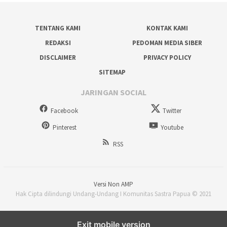
TENTANG KAMI
KONTAK KAMI
REDAKSI
PEDOMAN MEDIA SIBER
DISCLAIMER
PRIVACY POLICY
SITEMAP
JARINGAN SOCIAL
Facebook
Twitter
Pinterest
Youtube
RSS
Versi Non AMP
Hak Cipta dilindungi Undang-Undang I Komunitas Sastra Papua © 2021
Exit mobile version