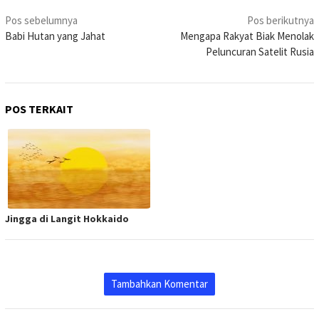
Navigasi
Pos sebelumnya
Pos berikutnya
pos
Babi Hutan yang Jahat
Mengapa Rakyat Biak Menolak
Peluncuran Satelit Rusia
POS TERKAIT
Jingga di Langit Hokkaido
Tambahkan Komentar