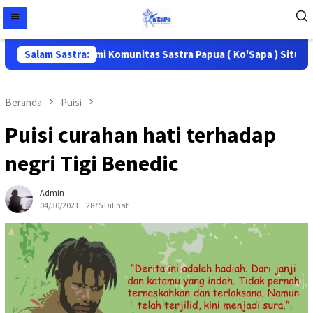
g di situs resmi Komunitas Sastra Papua ( Ko'Sapa ) Situs ini 
Salam Sastra:
Beranda
Puisi
Puisi curahan hati terhadap
negri Tigi Benedic
Admin
04/30/2021
2875 Dilihat