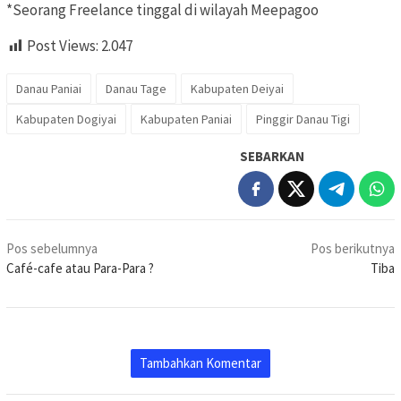
*Seorang Freelance tinggal di wilayah Meepagoo
Post Views:
2.047
Danau Paniai
Danau Tage
Kabupaten Deiyai
Kabupaten Dogiyai
Kabupaten Paniai
Pinggir Danau Tigi
SEBARKAN
Navigasi
Pos sebelumnya
Pos berikutnya
pos
Café-cafe atau Para-Para ?
Tiba
Tambahkan Komentar