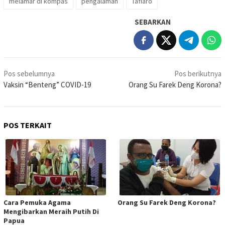
melamar di kompas
pengalaman
Tafiaro
SEBARKAN
Navigasi
Pos sebelumnya
Pos berikutnya
pos
Vaksin “Benteng” COVID-19
Orang Su Farek Deng Korona?
POS TERKAIT
Cara Pemuka Agama
Orang Su Farek Deng Korona?
Mengibarkan Meraih Putih Di
Papua