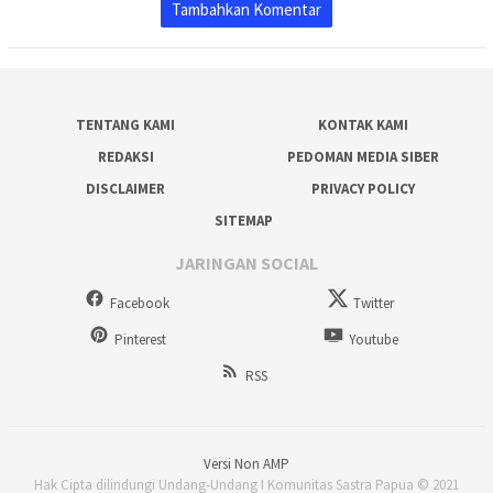
Tambahkan Komentar
TENTANG KAMI
KONTAK KAMI
REDAKSI
PEDOMAN MEDIA SIBER
DISCLAIMER
PRIVACY POLICY
SITEMAP
JARINGAN SOCIAL
Facebook
Twitter
Pinterest
Youtube
RSS
Versi Non AMP
Hak Cipta dilindungi Undang-Undang I Komunitas Sastra Papua © 2021