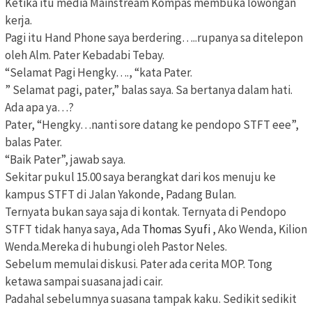
Ketika itu media Mainstream Kompas membuka lowongan
kerja.
Pagi itu Hand Phone saya berdering…..rupanya sa ditelepon
oleh Alm. Pater Kebadabi Tebay.
“Selamat Pagi Hengky…., “kata Pater.
” Selamat pagi, pater,” balas saya. Sa bertanya dalam hati.
Ada apa ya…?
Pater, “Hengky…nanti sore datang ke pendopo STFT eee”,
balas Pater.
“Baik Pater”, jawab saya.
Sekitar pukul 15.00 saya berangkat dari kos menuju ke
kampus STFT di Jalan Yakonde, Padang Bulan.
Ternyata bukan saya saja di kontak. Ternyata di Pendopo
STFT tidak hanya saya, Ada
Thomas Syufi
, Ako Wenda, Kilion
Wenda.Mereka di hubungi oleh Pastor Neles.
Sebelum memulai diskusi. Pater ada cerita MOP. Tong
ketawa sampai suasana jadi cair.
Padahal sebelumnya suasana tampak kaku. Sedikit sedikit