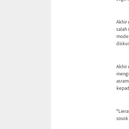
Akhir 
salah 
moder
disku
Akhir 
mengu
asram
kepad
“Lier
sosok