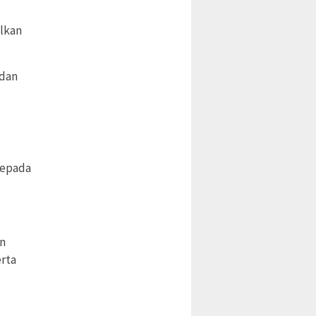
alkan
adan
kepada
an
rta