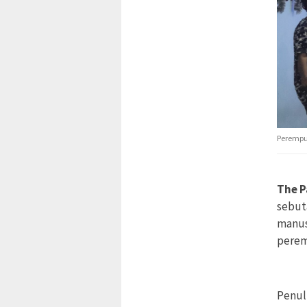
Perempua
The P
sebut
manus
perem
Penul