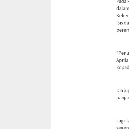
Pada 
dalam
Kekera
Isis 
perem
“Penu
April
kepad
Dia j
panja
Lagi-
seger