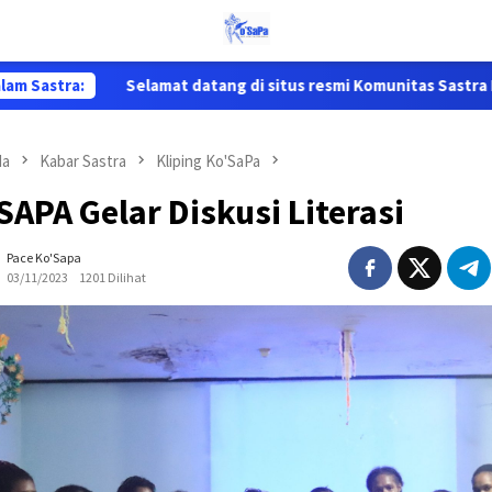
lam Sastra:
Selamat datang di situs resmi Komunitas Sastra Papua ( Ko
da
Kabar Sastra
Kliping Ko'SaPa
APA Gelar Diskusi Literasi
Pace Ko'Sapa
03/11/2023
1201 Dilihat