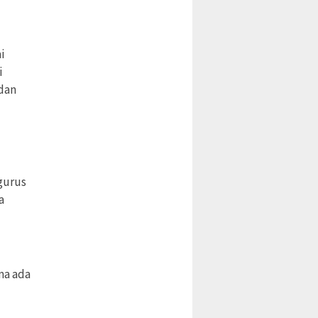
i
i
dan
gurus
a
ma ada