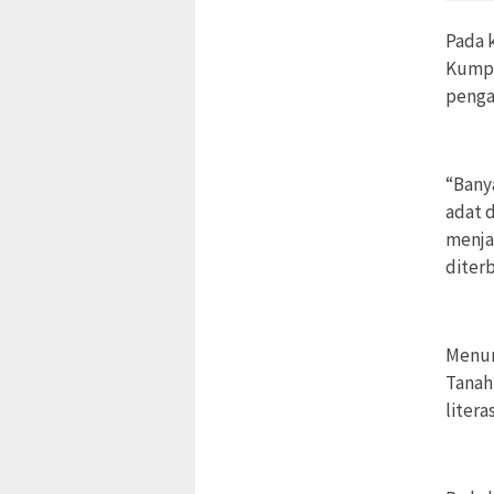
Pada 
Kumpu
penga
“Banya
adat 
menja
diterb
Menur
Tanah 
liter