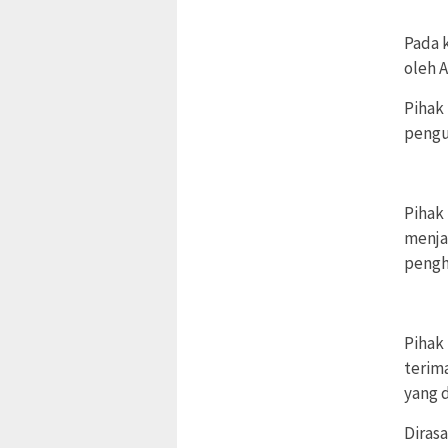
Pada 
oleh A
Pihak
pengu
Pihak
menja
pengh
Pihak
terim
yang 
Diras