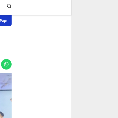
'Sapa ) Situs ini merupakan perubahan dan proses perbaikan dari