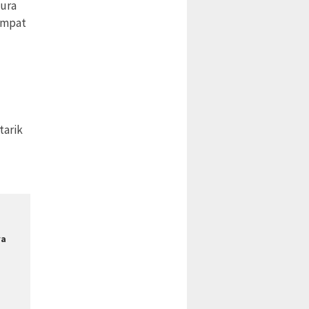
pura
empat
tarik
ya