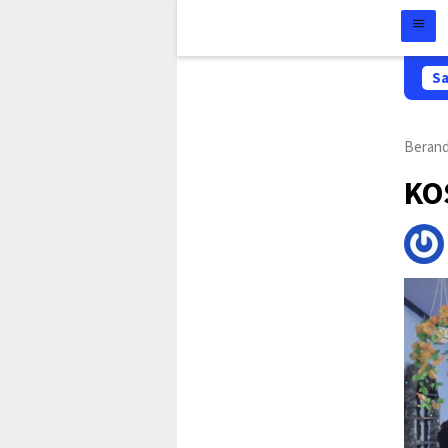
Sa
Beran
KOS