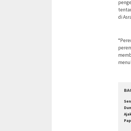
penge
tenta
di Asr
“Pere
perem
memba
menul
BA
Sen
Dun
Aja
Pap