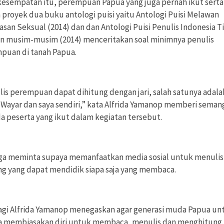
kesempatan itu, perempuan Papua yang juga pernah ikut serta
 proyek dua buku antologi puisi yaitu Antologi Puisi Melawan
san Seksual (2014) dan dan Antologi Puisi Penulis Indonesia T
dan musim-musim (2014) menceritakan soal minimnya penulis
puan di tanah Papua.
lis perempuan dapat dihitung dengan jari, salah satunya adala
a Wayar dan saya sendiri,” kata Alfrida Yamanop memberi seman
a peserta yang ikut dalam kegiatan tersebut.
uga meminta supaya memanfaatkan media sosial untuk menulis
ng yang dapat mendidik siapa saja yang membaca.
lagi Alfrida Yamanop menegaskan agar generasi muda Papua un
a membiasakan diri untuk membaca, menulis dan menghitung.