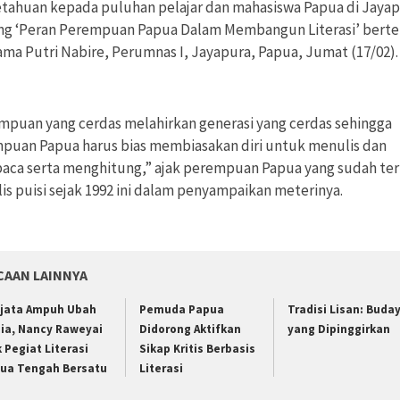
tahuan kepada puluhan pelajar dan mahasiswa Papua di Jaya
ng ‘Peran Perempuan Papua Dalam Membangun Literasi’ bert
ama Putri Nabire, Perumnas I, Jayapura, Papua, Jumat (17/02).
mpuan yang cerdas melahirkan generasi yang cerdas sehingga
puan Papua harus bias membiasakan diri untuk menulis dan
ca serta menghitung,” ajak perempuan Papua yang sudah ter
is puisi sejak 1992 ini dalam penyampaikan meterinya.
CAAN LAINNYA
jata Ampuh Ubah
Pemuda Papua
Tradisi Lisan: Buda
ia, Nancy Raweyai
Didorong Aktifkan
yang Dipinggirkan
k Pegiat Literasi
Sikap Kritis Berbasis
ua Tengah Bersatu
Literasi