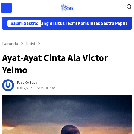
Selamat datang di situs resmi Komunitas Sastra Papua ( Ko'Sapa
Salam Sastra:
Beranda
Puisi
Ayat-Ayat Cinta Ala Victor
Yeimo
Pace Ko'Sapa
09/17/2023
5335 Dilihat