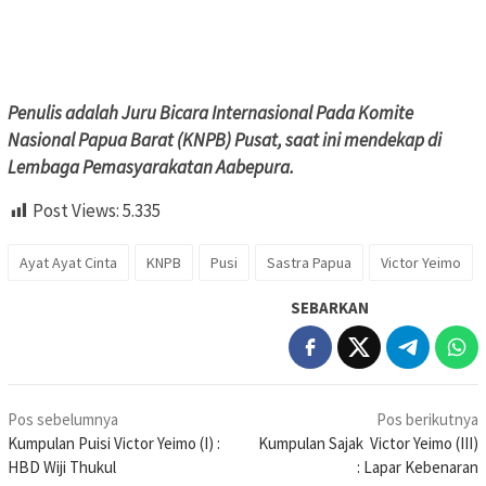
Penulis adalah Juru Bicara Internasional Pada Komite
Nasional Papua Barat (KNPB) Pusat, saat ini mendekap di
Lembaga Pemasyarakatan Aabepura.
Post Views:
5.335
Ayat Ayat Cinta
KNPB
Pusi
Sastra Papua
Victor Yeimo
SEBARKAN
Navigasi
Pos sebelumnya
Pos berikutnya
pos
Kumpulan Puisi Victor Yeimo (I) :
Kumpulan Sajak Victor Yeimo (III)
HBD Wiji Thukul
: Lapar Kebenaran