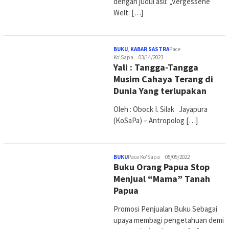
dengan judul asli: „Vergessene
Welt: […]
BUKU
,
KABAR SASTRA
Pace
Ko'Sapa
03/14/2023
Yali : Tangga-Tangga
Musim Cahaya Terang di
Dunia Yang terlupakan
Oleh : Obock I. Silak Jayapura
(KoSaPa) – Antropolog […]
BUKU
Pace Ko'Sapa
05/05/2022
Buku Orang Papua Stop
Menjual “Mama” Tanah
Papua
Promosi Penjualan Buku Sebagai
upaya membagi pengetahuan demi