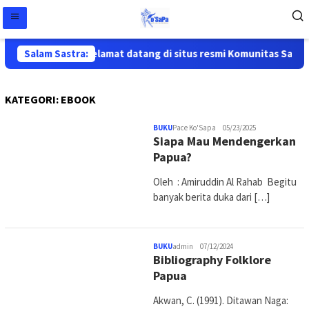
Salam Sastra:
Selamat datang di situs resmi Komunitas Sastra 
KATEGORI:
EBOOK
BUKU
Pace Ko'Sapa
05/23/2025
Siapa Mau Mendengerkan
Papua?
Oleh : Amiruddin Al Rahab Begitu
banyak berita duka dari […]
BUKU
admin
07/12/2024
Bibliography Folklore
Papua
Akwan, C. (1991). Ditawan Naga: