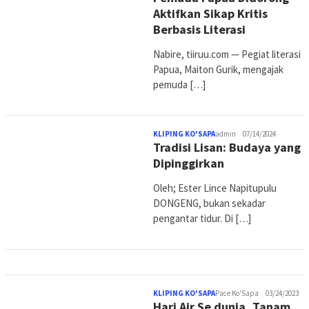
Aktifkan Sikap Kritis
Berbasis Literasi
Nabire, tiiruu.com — Pegiat literasi
Papua, Maiton Gurik, mengajak
pemuda […]
KLIPING KO'SAPA
admin
07/14/2024
Tradisi Lisan: Budaya yang
Dipinggirkan
Oleh; Ester Lince Napitupulu
DONGENG, bukan sekadar
pengantar tidur. Di […]
KLIPING KO'SAPA
Pace Ko'Sapa
03/24/2023
Hari Air Se dunia, Tanam