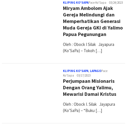
KLIPING KO'SAPA
Pace Ko'Sapa
03/24/2023
Miryam Ambolom Ajak
Gereja Melindungi dan
Memperhatikan Generasi
Muda Gereja GKI di Yalimo
Papua Pegunungan
Oleh : Obock I Silak Jayapura
(Ko’SaPa) – Tokoh […]
KLIPING KO'SAPA
,
LAPAGO
Pace
Ko'Sapa
03/17/2023
Perjumpaan Misionaris
Dengan Orang Yalimu,
Mewarisi Damai Kristus
Oleh : Obock I. Silak Jayapura
(Ko’SaPa) – “Buku […]