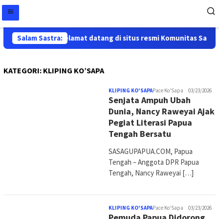
Salam Sastra:
Selamat datang di situs resmi Komunitas Sastra P
KATEGORI:
KLIPING KO’SAPA
KLIPING KO'SAPA
Pace Ko'Sapa
03/23/2026
Senjata Ampuh Ubah
Dunia, Nancy Raweyai Ajak
Pegiat Literasi Papua
Tengah Bersatu
SASAGUPAPUA.COM, Papua
Tengah – Anggota DPR Papua
Tengah, Nancy Raweyai […]
KLIPING KO'SAPA
Pace Ko'Sapa
03/23/2026
Pemuda Papua Didorong