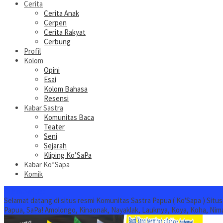
Cerita
Cerita Anak
Cerpen
Cerita Rakyat
Cerbung
Profil
Kolom
Opini
Esai
Kolom Bahasa
Resensi
Kabar Sastra
Komunitas Baca
Teater
Seni
Sejarah
Kliping Ko’SaPa
Kabar Ko”Sapa
Komik
Salam Sastra:
Selamat datang di situs resmi Komunitas Sastra Papua ( Ko'Sapa ) Situ
Papua, SaPa! Amolongo, Kinaonak, Nayaklak, Lauknya, Koya, Koha, Nim