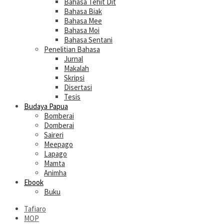
Bahasa Tehit Dit
Bahasa Biak
Bahasa Mee
Bahasa Moi
Bahasa Sentani
Penelitian Bahasa
Jurnal
Makalah
Skripsi
Disertasi
Tesis
Budaya Papua
Bomberai
Domberai
Saireri
Meepago
Lapago
Mamta
Animha
Ebook
Buku
Tafiaro
MOP