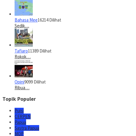
Bahasa Mee
16214 Dilihat
Sedik…
Tafiaro
11389 Dilihat
Rokok…
Opini
9099 Dilihat
Ribua…
Topik Populer
Puisi
CERPEN
Papua
Sastra Papua
MOP