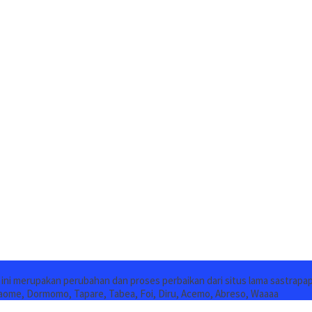
s ini merupakan perubahan dan proses perbaikan dari situs lama sastrapa
aome, Dormomo, Tapare, Tabea, Foi, Diru, Acemo, Abreso, Waaaa