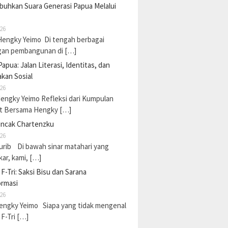
uhkan Suara Generasi Papua Melalui
26
Hengky Yeimo Di tengah berbagai
gan pembangunan di […]
Papua: Jalan Literasi, Identitas, dan
kan Sosial
26
Hengky Yeimo Refleksi dari Kumpulan
t Bersama Hengky […]
uncak Chartenzku
26
urib Di bawah sinar matahari yang
ar, kami, […]
F-Tri: Saksi Bisu dan Sarana
ormasi
26
Hengky Yeimo Siapa yang tidak mengenal
F-Tri […]