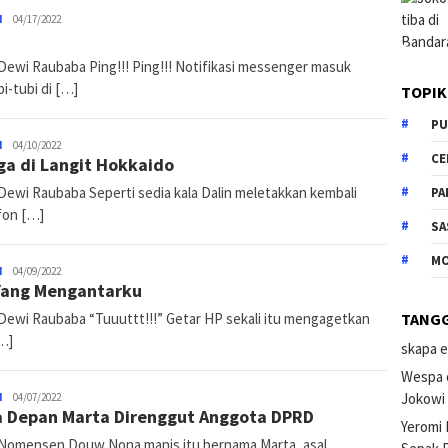
N
Timo
04/17/2022
Marten
 Dewi Raubaba Ping!!! Ping!!! Notifikasi messenger masuk
i-tubi di […]
TOPIK
PU
N
Timo
04/10/2022
CE
ga di Langit Hokkaido
Marten
 Dewi Raubaba Seperti sedia kala Dalin meletakkan kembali
PA
fon […]
SA
M
N
Timo
04/09/2022
Yang Mengantarku
Marten
 Dewi Raubaba “Tuuuttt!!!” Getar HP sekali itu mengagetkan
TANG
[…]
skapa e
Wespa 
Jokowi
N
Timo
04/07/2022
 Depan Marta Direnggut Anggota DPRD
Marten
Yeromi
 Nomensen Douw Nona manis itu bernama Marta, asal