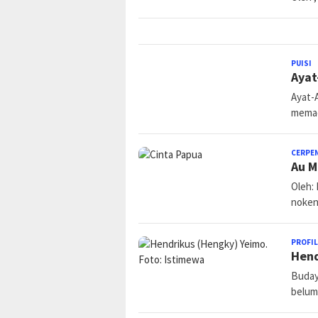
PUISI
P
Ayat
K
Ayat-
memad
CERPE
Au 
Oleh:
noken
PROFIL
Hend
Buday
belum