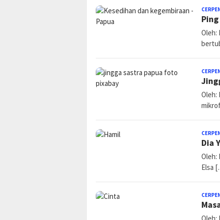
CERPE
Ping
Oleh:
bertub
CERPE
Jing
Oleh:
mikro
CERPE
Dia 
Oleh:
Elsa 
CERPE
Masa
Oleh: