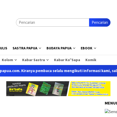
Pencarian
ULIS
SASTRA PAPUA
BUDAYA PAPUA
EBOOK
Kolom
Kabar Sastra
Kabar Ko”Sapa
Komik
. Kiranya pembaca selalu mengikuti informasi kami, salam Sastr
MENUL