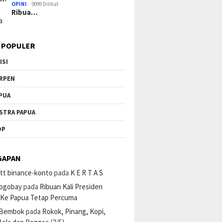
OPINI
9099 Dilihat
Ribua…
 POPULER
ISI
RPEN
PUA
STRA PAPUA
OP
GAPAN
tt binance-konto
pada
K E R T A S
ogobay
pada
Ribuan Kali Presiden
 Ke Papua Tetap Percuma
 Bembok
pada
Rokok, Pinang, Kopi,