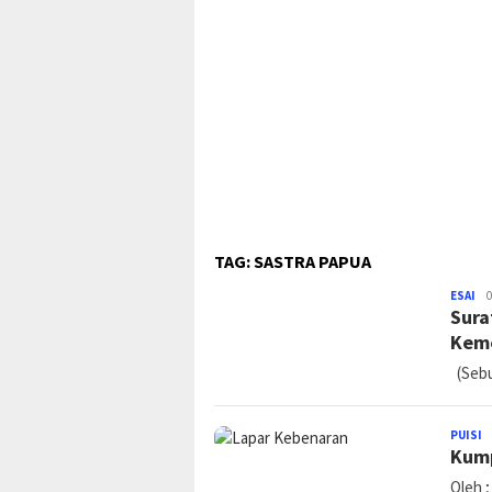
TAG:
SASTRA PAPUA
ESAI
Pa
0
Sura
Ko
Keme
(Sebu
PUISI
P
Kump
K
Oleh ;