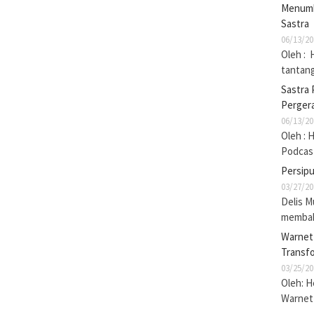
Menumb
Sastra
06/13/20
Oleh : 
tantan
Sastra 
Pergera
06/13/20
Oleh : 
Podcas
Persip
03/27/20
Delis M
membak
Warnet 
Transf
03/25/20
Oleh: 
Warnet 