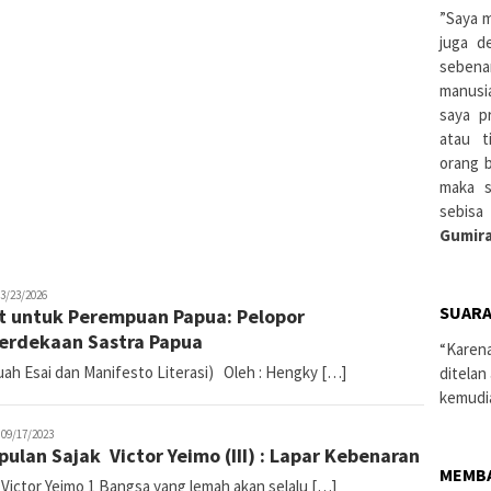
”Saya m
juga d
sebena
manusi
saya pr
atau t
orang 
maka s
sebisa
Gumira
ce
3/23/2026
SUARA
t untuk Perempuan Papua: Pelopor
'Sapa
rdekaan Sastra Papua
“Karen
ah Esai dan Manifesto Literasi) Oleh : Hengky […]
ditelan
kemudi
ace
09/17/2023
ulan Sajak Victor Yeimo (III) : Lapar Kebenaran
o'Sapa
MEMB
 Victor Yeimo 1 Bangsa yang lemah akan selalu […]