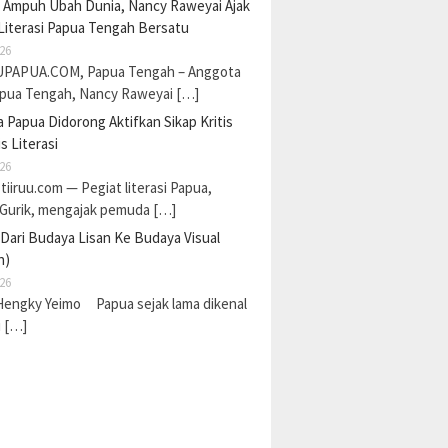
a Ampuh Ubah Dunia, Nancy Raweyai Ajak
Literasi Papua Tengah Bersatu
26
PAPUA.COM, Papua Tengah – Anggota
pua Tengah, Nancy Raweyai […]
Papua Didorong Aktifkan Sikap Kritis
s Literasi
26
 tiiruu.com — Pegiat literasi Papua,
 Gurik, mengajak pemuda […]
 Dari Budaya Lisan Ke Budaya Visual
n)
26
Hengky Yeimo Papua sejak lama dikenal
i […]