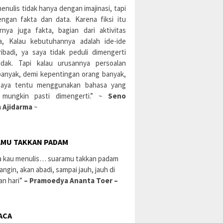
enulis tidak hanya dengan imajinasi, tapi
engan fakta dan data. Karena fiksi itu
rnya juga fakta, bagian dari aktivitas
a, Kalau kebutuhannya adalah ide-ide
ibadi, ya saya tidak peduli dimengerti
idak. Tapi kalau urusannya persoalan
banyak, demi kepentingan orang banyak,
aya tentu menggunakan bahasa yang
 mungkin pasti dimengerti.” ~
Seno
 Ajidarma
~
MU TAKKAN PADAM
a kau menulis… suaramu takkan padam
 angin, akan abadi, sampai jauh, jauh di
an hari”
– Pramoedya Ananta Toer –
ACA