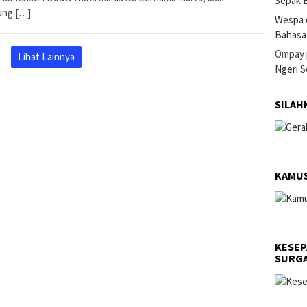
Sepak B
ng […]
Wespa 
Bahasa
Ompay
Lihat Lainnya
Ngeri 
SILAH
KAMUS
KESEP
SURGA