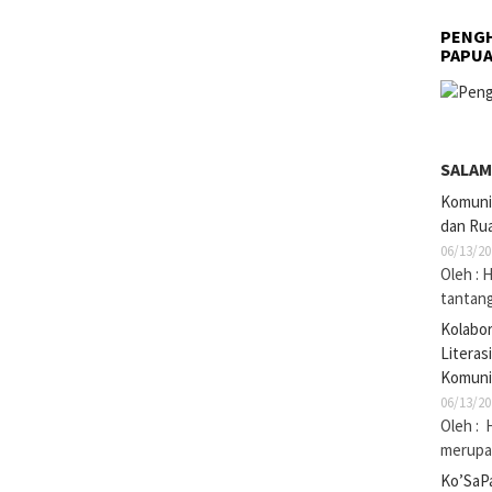
PENGH
PAPU
SALAM
Komuni
dan Rua
06/13/20
Oleh : 
tantan
Kolabo
Literas
Komuni
06/13/20
Oleh : 
merupak
Ko’SaP