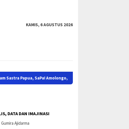
tutup
KAMIS, 6 AGUSTUS 2026
a Papua, SaPa! Amolongo, Kinaonak, Nayaklak, Lauknya, Koya, Koh
IS, DATA DAN IMAJINASI