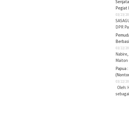
Senjat
Pegiat 
03/23/20
SASAGU
DPR Pa
Pemuda 
Berbasi
03/22/20
Nabire,
Maiton
Papua :
(Nonto
03/22/20
Oleh: 
sebaga