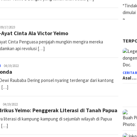
“Tindak
dimulai
~
ace
09/17/2023
-Ayat Cinta Ala Victor Yeimo
o'Sapa
TERP
Ayat Cinta Penguasa penjajah mungkin mengira mereka
amkan api revolusi […]
N
Timo
04/19/2022
Monda
Marten
CERITA 
Asal …
 Dewi Raubaba Dering ponsel nyaring terdengar dari kantong
 […]
Pace
04/19/2022
rikus Yeimo: Penggerak Literasi di Tanah Papua
Ko'Sapa
a literasi di kampung-kampung di sejumlah wilayah di Papua
 […]