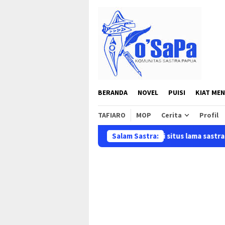
Loncat
ke
konten
BERANDA
NOVEL
PUISI
KIAT MEN
TAFIARO
MOP
Cerita
Profil
 perubahan dan proses perbaikan dari situs lama sastrapapua.com
Salam Sastra: