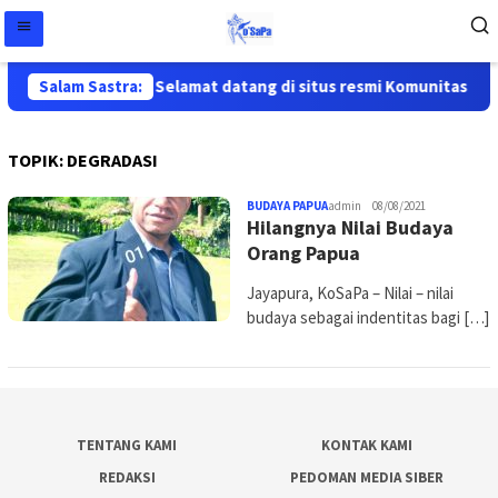
Salam Sastra:
Selamat datang di situs resmi Komunitas Sast
TOPIK:
DEGRADASI
BUDAYA PAPUA
admin
08/08/2021
Hilangnya Nilai Budaya
Orang Papua
Jayapura, KoSaPa – Nilai – nilai
budaya sebagai indentitas bagi […]
TENTANG KAMI
KONTAK KAMI
REDAKSI
PEDOMAN MEDIA SIBER