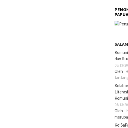
PENGH
PAPU
SALAM
Komuni
dan Rua
06/13/20
Oleh : 
tantan
Kolabo
Literas
Komuni
06/13/20
Oleh : 
merupak
Ko’SaP