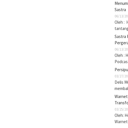
Menumb
Sastra
06/13/20
Oleh : 
tantan
Sastra 
Pergera
06/13/20
Oleh : 
Podcas
Persip
03/27/20
Delis M
membak
Warnet 
Transf
03/25/20
Oleh: 
Warnet 