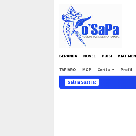
Loncat
ke
konten
BERANDA
NOVEL
PUISI
KIAT MEN
TAFIARO
MOP
Cerita
Profil
Salam Sastra:
Sela