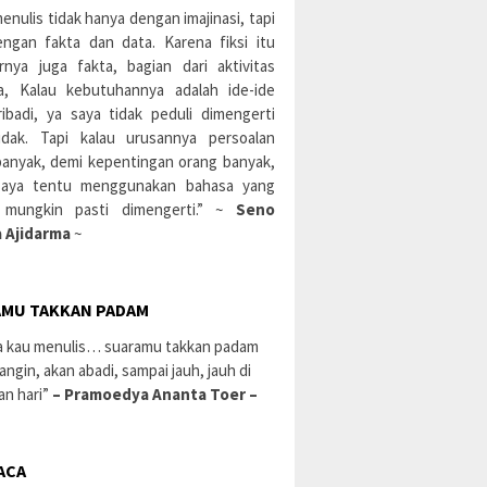
enulis tidak hanya dengan imajinasi, tapi
engan fakta dan data. Karena fiksi itu
rnya juga fakta, bagian dari aktivitas
a, Kalau kebutuhannya adalah ide-ide
ibadi, ya saya tidak peduli dimengerti
idak. Tapi kalau urusannya persoalan
banyak, demi kepentingan orang banyak,
aya tentu menggunakan bahasa yang
 mungkin pasti dimengerti.” ~
Seno
 Ajidarma
~
MU TAKKAN PADAM
a kau menulis… suaramu takkan padam
 angin, akan abadi, sampai jauh, jauh di
an hari”
– Pramoedya Ananta Toer –
ACA