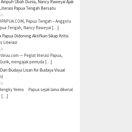
a Ampuh Ubah Dunia, Nancy Raweyai Ajak
Literasi Papua Tengah Bersatu
26
PAPUA.COM, Papua Tengah – Anggota
pua Tengah, Nancy Raweyai […]
Papua Didorong Aktifkan Sikap Kritis
s Literasi
26
 tiiruu.com — Pegiat literasi Papua,
 Gurik, mengajak pemuda […]
 Dari Budaya Lisan Ke Budaya Visual
n)
26
Hengky Yeimo Papua sejak lama dikenal
i […]