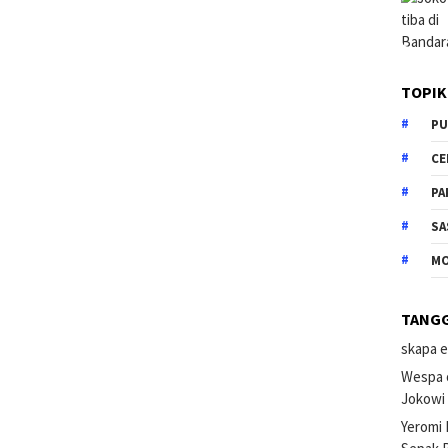
TOPIK
PU
CE
PA
SA
M
TANG
skapa e
Wespa 
Jokowi
Yeromi