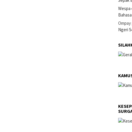
Sepak B
Wespa 
Bahasa
Ompay
Ngeri 
SILAH
KAMUS
KESEP
SURGA