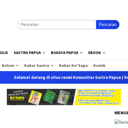
Pencarian
ULIS
SASTRA PAPUA
BUDAYA PAPUA
EBOOK
Kolom
Kabar Sastra
Kabar Ko”Sapa
Komik
mat datang di situs resmi Komunitas Sastra Papua ( Ko'Sapa ) Si
MENUL