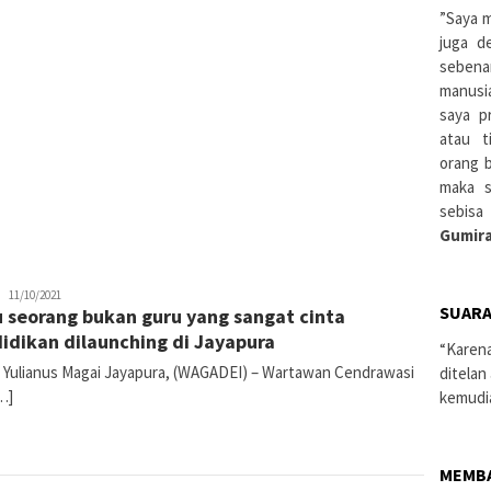
”Saya m
juga d
sebena
manusi
saya pr
atau t
orang 
maka s
sebisa
Gumira
Pace
11/10/2021
SUARA
 seorang bukan guru yang sangat cinta
Ko'Sapa
idikan dilaunching di Jayapura
“Karen
: Yulianus Magai Jayapura, (WAGADEI) – Wartawan Cendrawasi
ditelan
…]
kemudi
MEMB