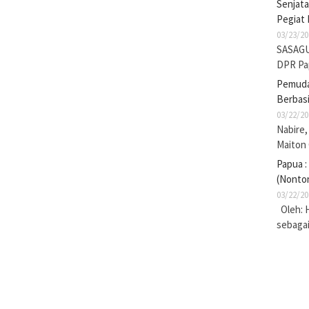
Senjat
Pegiat 
03/23/20
SASAGU
DPR Pa
Pemuda 
Berbasi
03/22/20
Nabire,
Maiton
Papua :
(Nonto
03/22/20
Oleh: 
sebaga