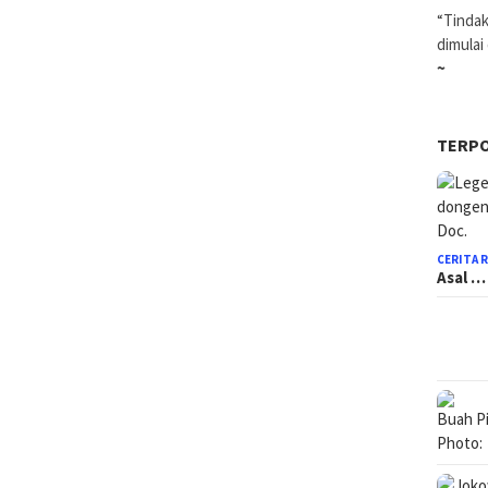
“Tindak
dimulai
~
TERP
CERITA 
Asal …