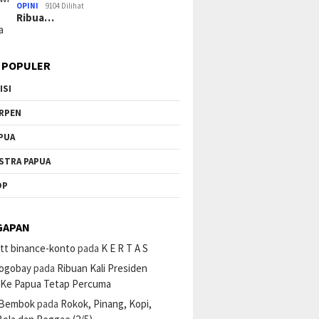
OPINI
9104 Dilihat
Ribua…
 POPULER
ISI
RPEN
PUA
STRA PAPUA
OP
GAPAN
tt binance-konto
pada
K E R T A S
ogobay
pada
Ribuan Kali Presiden
 Ke Papua Tetap Percuma
 Bembok
pada
Rokok, Pinang, Kopi,