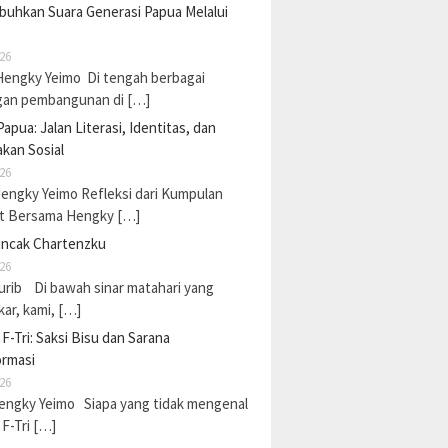
uhkan Suara Generasi Papua Melalui
26
Hengky Yeimo Di tengah berbagai
gan pembangunan di […]
Papua: Jalan Literasi, Identitas, dan
kan Sosial
26
Hengky Yeimo Refleksi dari Kumpulan
t Bersama Hengky […]
uncak Chartenzku
26
urib Di bawah sinar matahari yang
ar, kami, […]
F-Tri: Saksi Bisu dan Sarana
ormasi
26
Hengky Yeimo Siapa yang tidak mengenal
F-Tri […]