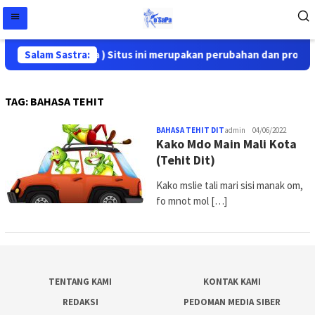
stra Papua ( Ko'Sapa ) Situs ini merupakan perubahan dan proses
Salam Sastra:
TAG:
BAHASA TEHIT
BAHASA TEHIT DIT
admin
04/06/2022
Kako Mdo Main Mali Kota
(Tehit Dit)
Kako mslie tali mari sisi manak om,
fo mnot mol […]
TENTANG KAMI
KONTAK KAMI
REDAKSI
PEDOMAN MEDIA SIBER