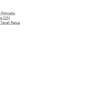
ap Percuma
e (2/5)
i Tanah Papua