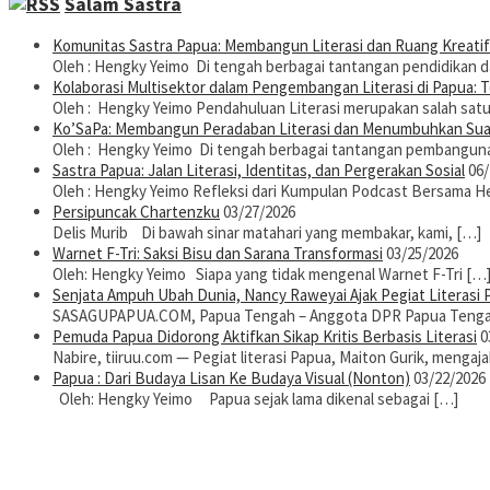
Salam Sastra
Komunitas Sastra Papua: Membangun Literasi dan Ruang Kreatif
Oleh : Hengky Yeimo Di tengah berbagai tantangan pendidikan 
Kolaborasi Multisektor dalam Pengembangan Literasi di Papua: T
Oleh : Hengky Yeimo Pendahuluan Literasi merupakan salah satu
Ko’SaPa: Membangun Peradaban Literasi dan Menumbuhkan Suara
Oleh : Hengky Yeimo Di tengah berbagai tantangan pembanguna
Sastra Papua: Jalan Literasi, Identitas, dan Pergerakan Sosial
06/
Oleh : Hengky Yeimo Refleksi dari Kumpulan Podcast Bersama H
Persipuncak Chartenzku
03/27/2026
Delis Murib Di bawah sinar matahari yang membakar, kami, […]
Warnet F-Tri: Saksi Bisu dan Sarana Transformasi
03/25/2026
Oleh: Hengky Yeimo Siapa yang tidak mengenal Warnet F-Tri […
Senjata Ampuh Ubah Dunia, Nancy Raweyai Ajak Pegiat Literasi
SASAGUPAPUA.COM, Papua Tengah – Anggota DPR Papua Tenga
Pemuda Papua Didorong Aktifkan Sikap Kritis Berbasis Literasi
0
Nabire, tiiruu.com — Pegiat literasi Papua, Maiton Gurik, menga
Papua : Dari Budaya Lisan Ke Budaya Visual (Nonton)
03/22/2026
Oleh: Hengky Yeimo Papua sejak lama dikenal sebagai […]