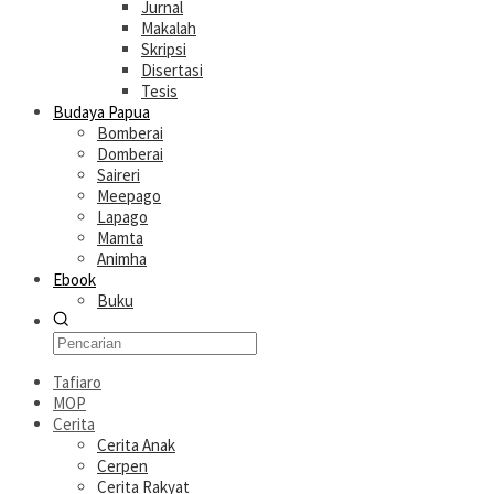
Jurnal
Makalah
Skripsi
Disertasi
Tesis
Budaya Papua
Bomberai
Domberai
Saireri
Meepago
Lapago
Mamta
Animha
Ebook
Buku
Tafiaro
MOP
Cerita
Cerita Anak
Cerpen
Cerita Rakyat