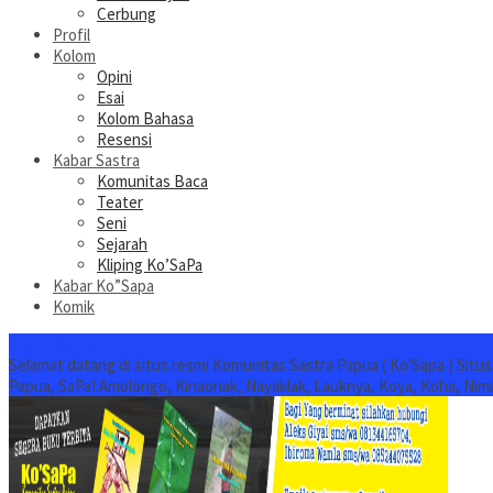
Cerbung
Profil
Kolom
Opini
Esai
Kolom Bahasa
Resensi
Kabar Sastra
Komunitas Baca
Teater
Seni
Sejarah
Kliping Ko’SaPa
Kabar Ko”Sapa
Komik
Salam Sastra:
Selamat datang di situs resmi Komunitas Sastra Papua ( Ko'Sapa ) Situ
Papua, SaPa! Amolongo, Kinaonak, Nayaklak, Lauknya, Koya, Koha, Nim