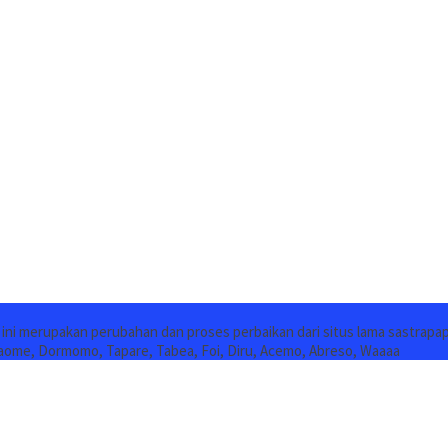
s ini merupakan perubahan dan proses perbaikan dari situs lama sastrapa
aome, Dormomo, Tapare, Tabea, Foi, Diru, Acemo, Abreso, Waaaa