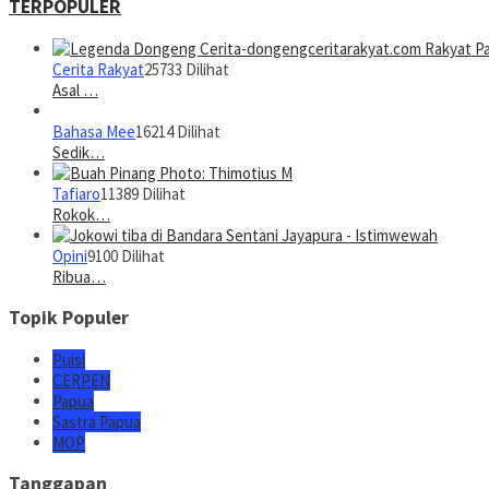
TERPOPULER
Cerita Rakyat
25733 Dilihat
Asal …
Bahasa Mee
16214 Dilihat
Sedik…
Tafiaro
11389 Dilihat
Rokok…
Opini
9100 Dilihat
Ribua…
Topik Populer
Puisi
CERPEN
Papua
Sastra Papua
MOP
Tanggapan