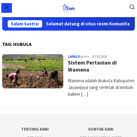
Salam Sastra:
Selamat datang di situs resmi Komunitas Sa
TAG:
HUBULA
LAPAGO
admin
07/20/2024
Sistem Pertanian di
Wamena
Wamena adalah ibukota Kabupaten
Jayawijaya yang terletak di lembah
baliem […]
TENTANG KAMI
KONTAK KAMI