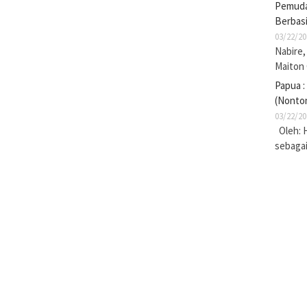
Pemuda 
Berbasi
03/22/20
Nabire,
Maiton
Papua :
(Nonto
03/22/20
Oleh: 
sebaga