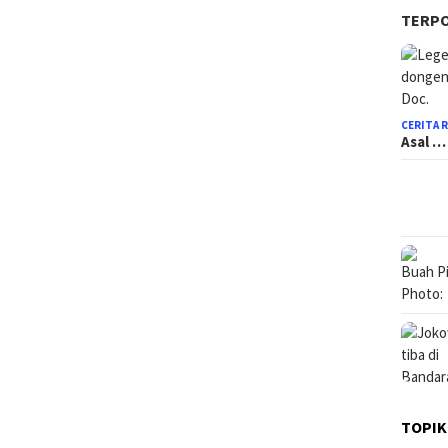
TERP
CERITA 
Asal …
TOPIK