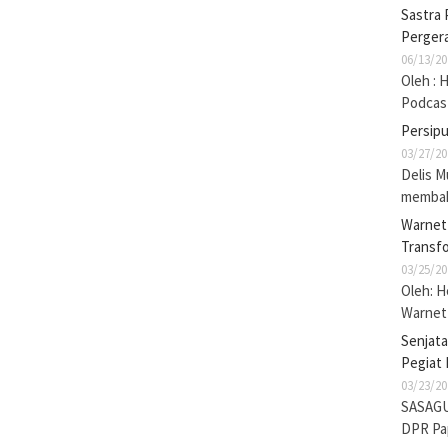
Sastra 
Pergera
06/13/20
Oleh : 
Podcas
Persip
03/27/20
Delis M
membak
Warnet 
Transf
03/25/20
Oleh: 
Warnet 
Senjat
Pegiat 
03/23/20
SASAGU
DPR Pa