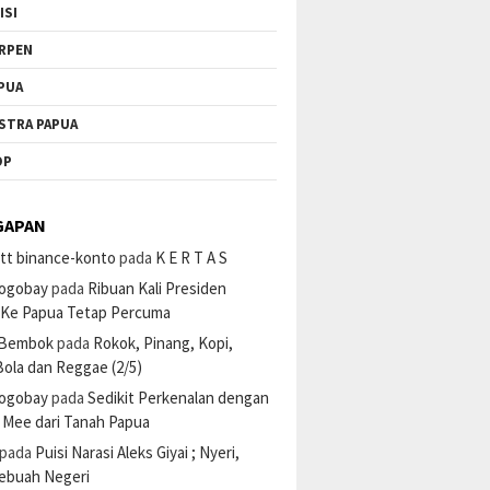
ISI
RPEN
PUA
STRA PAPUA
OP
GAPAN
tt binance-konto
pada
K E R T A S
ogobay
pada
Ribuan Kali Presiden
 Ke Papua Tetap Percuma
 Bembok
pada
Rokok, Pinang, Kopi,
ola dan Reggae (2/5)
ogobay
pada
Sedikit Perkenalan dengan
 Mee dari Tanah Papua
pada
Puisi Narasi Aleks Giyai ; Nyeri,
Sebuah Negeri