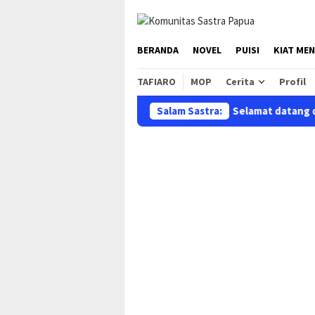
Loncat
ke
konten
BERANDA
NOVEL
PUISI
KIAT MEN
TAFIARO
MOP
Cerita
Profil
Salam Sastra:
Selamat datang di situs res