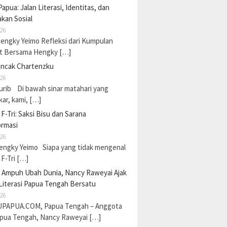
Papua: Jalan Literasi, Identitas, dan
kan Sosial
26
Hengky Yeimo Refleksi dari Kumpulan
t Bersama Hengky […]
uncak Chartenzku
26
urib Di bawah sinar matahari yang
ar, kami, […]
F-Tri: Saksi Bisu dan Sarana
ormasi
26
Hengky Yeimo Siapa yang tidak mengenal
F-Tri […]
a Ampuh Ubah Dunia, Nancy Raweyai Ajak
Literasi Papua Tengah Bersatu
26
PAPUA.COM, Papua Tengah – Anggota
pua Tengah, Nancy Raweyai […]