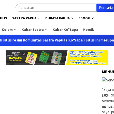
Pencaria
ULIS
SASTRA PAPUA
BUDAYA PAPUA
EBOOK
Kolom
Kabar Sastra
Kabar Ko”Sapa
Komik
mi Komunitas Sastra Papua ( Ko'Sapa ) Situs ini merupakan perub
MENUL
”Saya m
juga d
sebena
manusi
saya pr