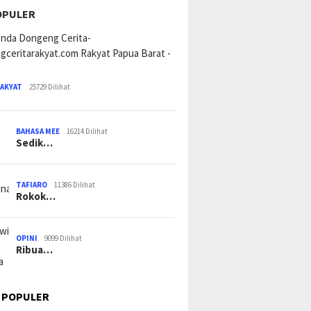
OPULER
RAKYAT
25729 Dilihat
BAHASA MEE
16214 Dilihat
Sedik…
TAFIARO
11386 Dilihat
Rokok…
OPINI
9099 Dilihat
Ribua…
 POPULER