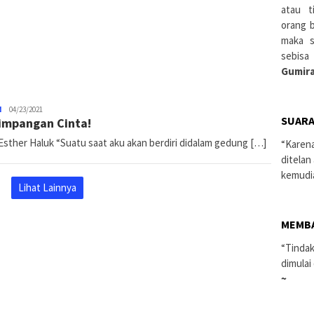
atau t
orang 
maka s
sebisa
Gumira
N
admin
04/23/2021
SUARA
impangan Cinta!
Esther Haluk “Suatu saat aku akan berdiri didalam gedung […]
“Karen
ditelan
kemudi
Lihat Lainnya
MEMB
“Tindak
dimulai
~