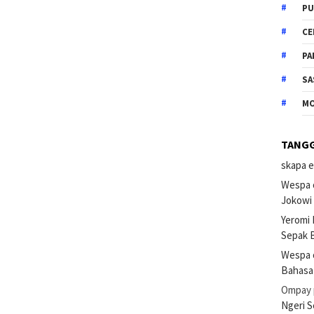
PU
CE
PA
SA
M
TANG
skapa e
Wespa 
Jokowi
Yeromi
Sepak B
Wespa 
Bahasa
Ompay
Ngeri 