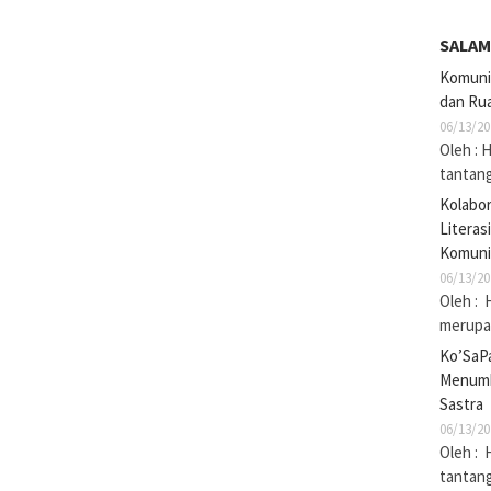
SALAM
Komuni
dan Rua
06/13/20
Oleh : 
tantan
Kolabo
Literas
Komuni
06/13/20
Oleh : 
merupak
Ko’SaP
Menumb
Sastra
06/13/20
Oleh : 
tantan