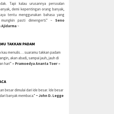
idak. Tapi kalau urusannya persoalan
banyak, demi kepentingan orang banyak,
aya tentu menggunakan bahasa yang
 mungkin pasti dimengerti.” ~
Seno
 Ajidarma
~
MU TAKKAN PADAM
a kau menulis… suaramu takkan padam
 angin, akan abadi, sampai jauh, jauh di
an hari”
– Pramoedya Ananta Toer –
ACA
an besar dimulai dari ide besar. Ide besar
 dari banyak membaca.”
~ John D. Legge