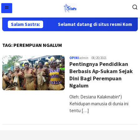
Salam Sastra:
Selamat datang di situs resmi Komunit
TAG:
PEREMPUAN NGALUM
OPINI
admin
08/20/2021
Pentingnya Pendidikan
Berbasis Ap-Sukam Sejak
Dini Bagi Perempuan
Ngalum
Oleh: Desiana Kalakmabin*)
Kehidupan manusia di dunia ini
tentu […]