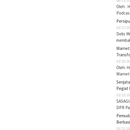
06/13/20
Oleh : 
Podcas
Persip
03/27/20
Delis M
membak
Warnet 
Transf
03/25/20
Oleh: 
Warnet 
Senjat
Pegiat 
03/23/20
SASAGU
DPR Pa
Pemuda 
Berbasi
03/22/20