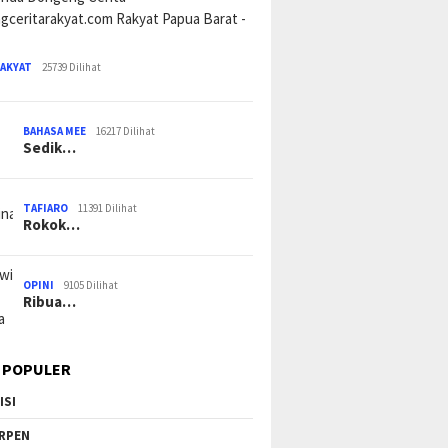
RAKYAT
25739 Dilihat
BAHASA MEE
16217 Dilihat
Sedik…
TAFIARO
11391 Dilihat
Rokok…
OPINI
9105 Dilihat
Ribua…
 POPULER
ISI
RPEN