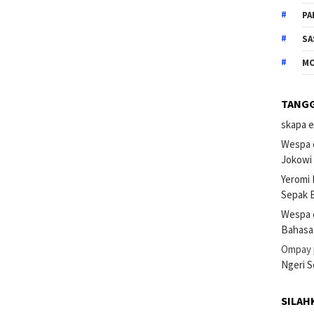
PA
SA
M
TANG
skapa e
Wespa 
Jokowi
Yeromi
Sepak B
Wespa 
Bahasa
Ompay
Ngeri 
SILAH