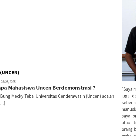
 (UNCEN)
ace
05/23/2025
pa Mahasiswa Uncen Berdemonstrasi ?
o'Sapa
”Saya m
juga d
: Bung Mecky Tebai Universitas Cenderawasih (Uncen) adalah
sebena
[…]
manusi
saya pr
atau t
orang 
maka s