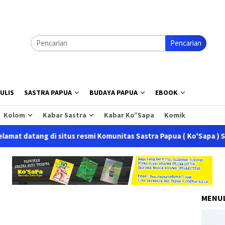
Pencarian
ULIS
SASTRA PAPUA
BUDAYA PAPUA
EBOOK
Kolom
Kabar Sastra
Kabar Ko”Sapa
Komik
g di situs resmi Komunitas Sastra Papua ( Ko'Sapa ) Situs ini m
MENUL