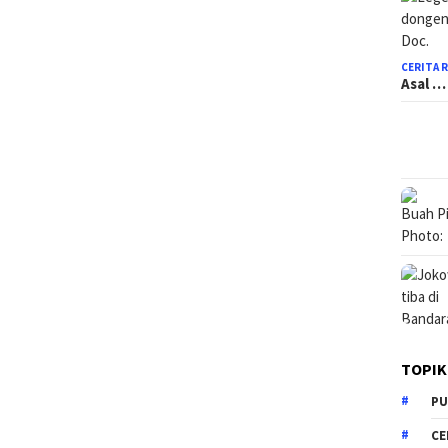
CERITA 
Asal …
TOPIK
PU
CE