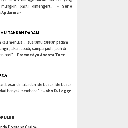
 mungkin pasti dimengerti.” ~
Seno
 Ajidarma
~
MU TAKKAN PADAM
a kau menulis… suaramu takkan padam
 angin, akan abadi, sampai jauh, jauh di
an hari”
– Pramoedya Ananta Toer –
ACA
an besar dimulai dari ide besar. Ide besar
 dari banyak membaca.”
~ John D. Legge
OPULER