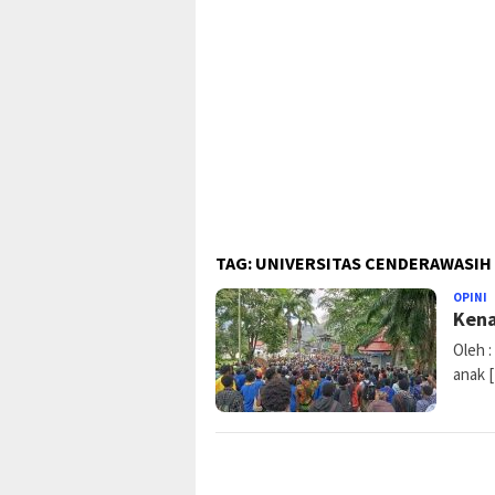
TAG:
UNIVERSITAS CENDERAWASIH
OPINI
P
Kena
K
Oleh 
anak 