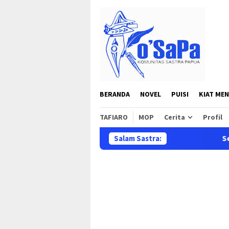
Loncat
ke
konten
BERANDA
NOVEL
PUISI
KIAT MEN
TAFIARO
MOP
Cerita
Profil
Salam Sastra:
Selamat datan