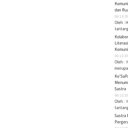
Komuni
dan Rua
06/13/20
Oleh : 
tantan
Kolabo
Literas
Komuni
06/13/20
Oleh : 
merupak
Ko’SaP
Menumb
Sastra
06/13/20
Oleh : 
tantan
Sastra 
Pergera