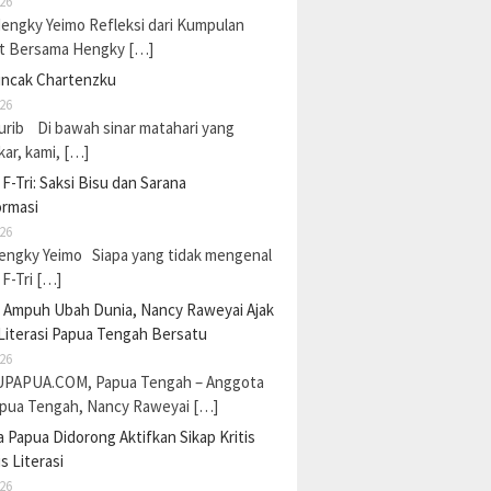
26
Hengky Yeimo Refleksi dari Kumpulan
t Bersama Hengky […]
uncak Chartenzku
26
urib Di bawah sinar matahari yang
ar, kami, […]
F-Tri: Saksi Bisu dan Sarana
ormasi
26
Hengky Yeimo Siapa yang tidak mengenal
F-Tri […]
a Ampuh Ubah Dunia, Nancy Raweyai Ajak
Literasi Papua Tengah Bersatu
26
PAPUA.COM, Papua Tengah – Anggota
pua Tengah, Nancy Raweyai […]
Papua Didorong Aktifkan Sikap Kritis
s Literasi
26