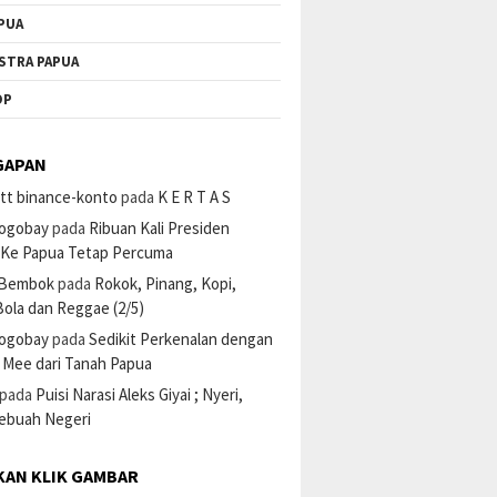
PUA
STRA PAPUA
OP
GAPAN
tt binance-konto
pada
K E R T A S
ogobay
pada
Ribuan Kali Presiden
 Ke Papua Tetap Percuma
 Bembok
pada
Rokok, Pinang, Kopi,
ola dan Reggae (2/5)
ogobay
pada
Sedikit Perkenalan dengan
 Mee dari Tanah Papua
pada
Puisi Narasi Aleks Giyai ; Nyeri,
Sebuah Negeri
KAN KLIK GAMBAR