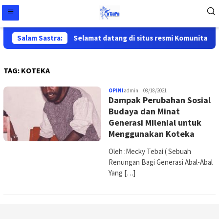
Salam Sastra:
Selamat datang di situs resmi Komunitas Sa
TAG:
KOTEKA
OPINI
admin
08/18/2021
Dampak Perubahan Sosial
Budaya dan Minat
Generasi Milenial untuk
Menggunakan Koteka
Oleh :Mecky Tebai ( Sebuah
Renungan Bagi Generasi Abal-Abal
Yang […]