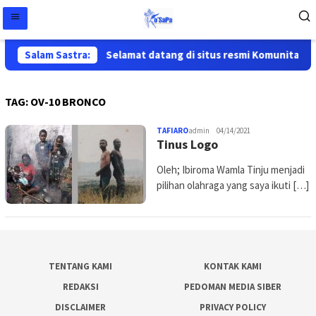
Salam Sastra:
Selamat datang di situs resmi Komunitas Sa
TAG:
OV-10 BRONCO
TAFIARO
admin
04/14/2021
Tinus Logo
Oleh; Ibiroma Wamla Tinju menjadi
pilihan olahraga yang saya ikuti […]
TENTANG KAMI
KONTAK KAMI
REDAKSI
PEDOMAN MEDIA SIBER
DISCLAIMER
PRIVACY POLICY