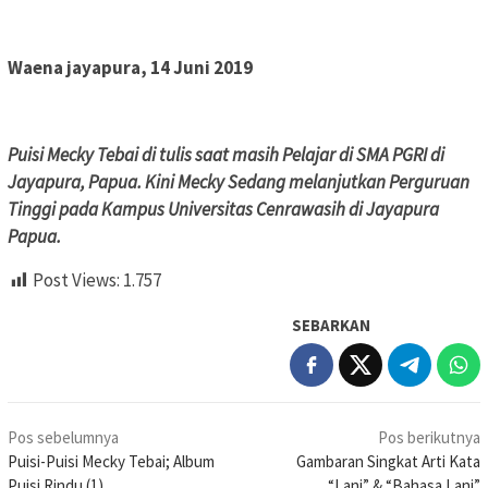
Waena jayapura, 14 Juni 2019
Puisi Mecky Tebai di tulis saat masih Pelajar di SMA PGRI di
Jayapura, Papua. Kini Mecky Sedang melanjutkan Perguruan
Tinggi pada Kampus Universitas Cenrawasih di Jayapura
Papua.
Post Views:
1.757
SEBARKAN
Navigasi
Pos sebelumnya
Pos berikutnya
pos
Puisi-Puisi Mecky Tebai; Album
Gambaran Singkat Arti Kata
Puisi Rindu (1)
“Lani” & “Bahasa Lani”