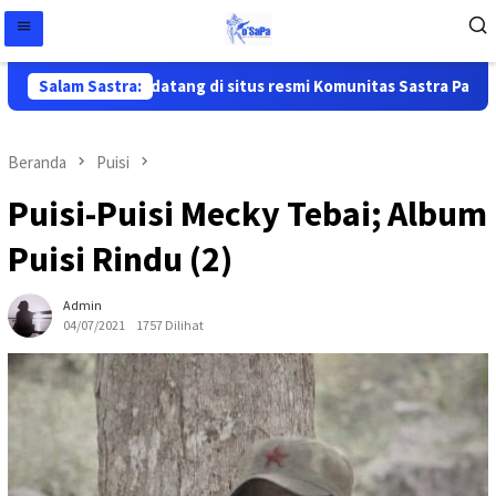
Selamat datang di situs resmi Komunitas Sastra Papua ( Ko
Salam Sastra:
Beranda
Puisi
Puisi-Puisi Mecky Tebai; Album
Puisi Rindu (2)
Admin
04/07/2021
1757 Dilihat