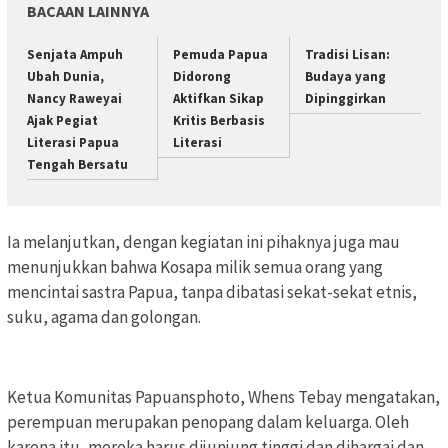
BACAAN LAINNYA
Senjata Ampuh
Pemuda Papua
Tradisi Lisan:
Ubah Dunia,
Didorong
Budaya yang
Nancy Raweyai
Aktifkan Sikap
Dipinggirkan
Ajak Pegiat
Kritis Berbasis
Literasi Papua
Literasi
Tengah Bersatu
Ia melanjutkan, dengan kegiatan ini pihaknya juga mau
menunjukkan bahwa Kosapa milik semua orang yang
mencintai sastra Papua, tanpa dibatasi sekat-sekat etnis,
suku, agama dan golongan.
Ketua Komunitas Papuansphoto, Whens Tebay mengatakan,
perempuan merupakan penopang dalam keluarga. Oleh
karena itu, mereka harus dijunjung tinggi dan dihargai dan