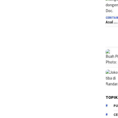
CERITA 
Asal …
TOPIK
PU
CE