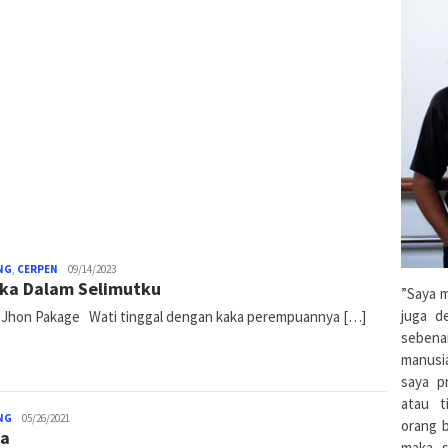
NG
,
CERPEN
Pace
09/14/2023
ka Dalam Selimutku
Ko'Sapa
”Saya m
juga d
; Jhon Pakage Wati tinggal dengan kaka perempuannya […]
sebena
manusi
saya pr
atau t
NG
admin
05/26/2021
orang 
a
maka s