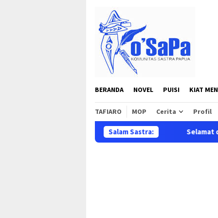
Loncat
ke
konten
BERANDA
NOVEL
PUISI
KIAT MEN
TAFIARO
MOP
Cerita
Profil
Salam Sastra:
Selamat datang di 