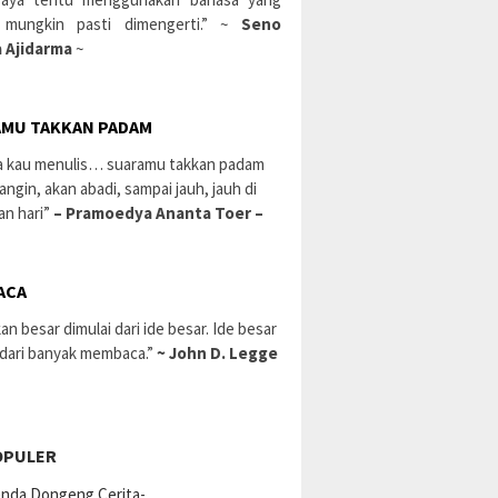
 mungkin pasti dimengerti.” ~
Seno
 Ajidarma
~
MU TAKKAN PADAM
a kau menulis… suaramu takkan padam
 angin, akan abadi, sampai jauh, jauh di
an hari”
– Pramoedya Ananta Toer –
ACA
an besar dimulai dari ide besar. Ide besar
 dari banyak membaca.”
~ John D. Legge
OPULER