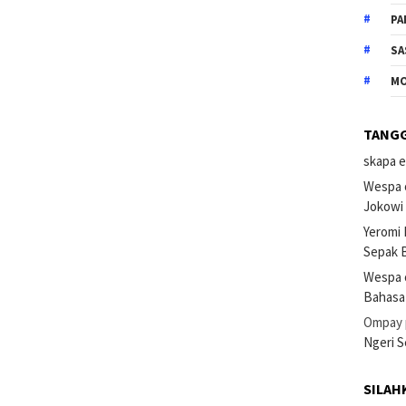
PA
SA
M
TANG
skapa e
Wespa 
Jokowi
Yeromi
Sepak B
Wespa 
Bahasa
Ompay
Ngeri 
SILAH