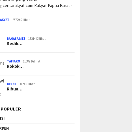
RAKYAT
25729 Dilihat
BAHASA MEE
16214 Dilihat
Sedik…
TAFIARO
11389 Dilihat
Rokok…
OPINI
9099 Dilihat
Ribua…
 POPULER
ISI
RPEN