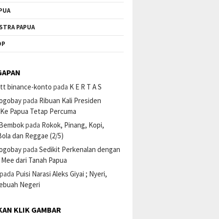
PUA
STRA PAPUA
OP
GAPAN
tt binance-konto
pada
K E R T A S
ogobay
pada
Ribuan Kali Presiden
 Ke Papua Tetap Percuma
 Bembok
pada
Rokok, Pinang, Kopi,
ola dan Reggae (2/5)
ogobay
pada
Sedikit Perkenalan dengan
 Mee dari Tanah Papua
pada
Puisi Narasi Aleks Giyai ; Nyeri,
Sebuah Negeri
KAN KLIK GAMBAR