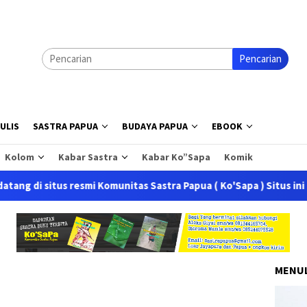
Pencarian
ULIS
SASTRA PAPUA
BUDAYA PAPUA
EBOOK
Kolom
Kabar Sastra
Kabar Ko”Sapa
Komik
situs resmi Komunitas Sastra Papua ( Ko'Sapa ) Situs ini merupa
MENUL