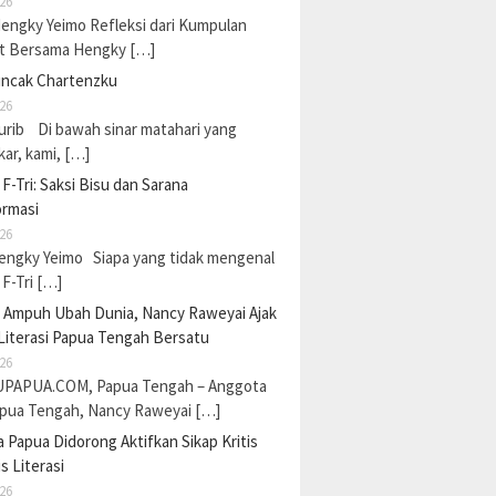
26
Hengky Yeimo Refleksi dari Kumpulan
t Bersama Hengky […]
uncak Chartenzku
26
urib Di bawah sinar matahari yang
ar, kami, […]
F-Tri: Saksi Bisu dan Sarana
ormasi
26
Hengky Yeimo Siapa yang tidak mengenal
F-Tri […]
a Ampuh Ubah Dunia, Nancy Raweyai Ajak
Literasi Papua Tengah Bersatu
26
PAPUA.COM, Papua Tengah – Anggota
pua Tengah, Nancy Raweyai […]
Papua Didorong Aktifkan Sikap Kritis
s Literasi
26