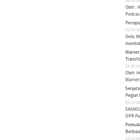
06/13/20
Oleh : 
Podcas
Persip
03/27/20
Delis M
membak
Warnet 
Transf
03/25/20
Oleh: 
Warnet 
Senjat
Pegiat 
03/23/20
SASAGU
DPR Pa
Pemuda 
Berbasi
03/22/20