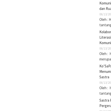
Komuni
dan Rua
06/13/20
Oleh : 
tantan
Kolabo
Literas
Komuni
06/13/20
Oleh : 
merupak
Ko’SaP
Menumb
Sastra
06/13/20
Oleh : 
tantan
Sastra 
Pergera