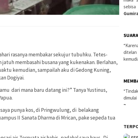
sebisa
Gumira
SUARA
“Karen
ditelan
tahari rasanya membakar sekujur tubuhku. Tetes-
kemudi
an jatuh membasahi busana yang kukenakan. Berlahan,
aktu kemudian, sampailah aku di Gedong Kuning,
an Dogiyai.
MEMB
 Kamu dari mana baru datang ini?” Tanya Yustinus,
“Tindak
Papua.
dimulai
~
 saya punya kos, di Pringwulung, di belakang
kampus II Sanata Dharma di Mrican, pake sepeda tua
TERP
ari air. Ternyata air habis, padahal saya haus. Di