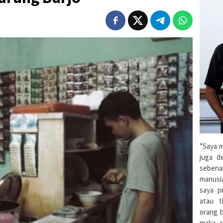
”Saya m
juga d
sebena
manusi
saya pr
atau t
orang 
maka s