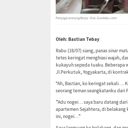
Penjaga warung Burjo –Doc.Guideku.com
Oleh: Bastian Tebay
Rabu (18/07) siang, panas sinar ma
tetes keringat menghiasi wajah, d
kukayuh sepeda tuaku. Beberapa w
Jl.Perkutuk, Yogyakarta, di kontrak
“Ah, Bastian, ko keringat sekali….
seorang teman seangkatanku dari 
”Adu nogei… saya baru datang dari
apartemen Sejahtera, di belakang 
ini, nogei…”
Saya langsung ke belakang, dan menc