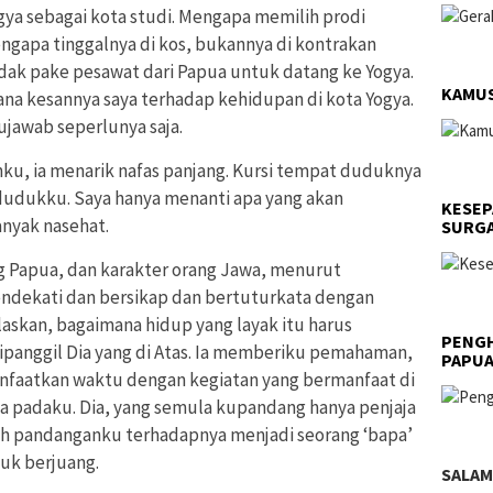
gya sebagai kota studi. Mengapa memilih prodi
gapa tinggalnya di kos, bukannya di kontrakan
tidak pake pesawat dari Papua untuk datang ke Yogya.
KAMUS
na kesannya saya terhadap kehidupan di kota Yogya.
ujawab seperlunya saja.
u, ia menarik nafas panjang. Kursi tempat duduknya
dudukku. Saya hanya menanti apa yang akan
KESEP
nyak nasehat.
SURGA
ng Papua, dan karakter orang Jawa, menurut
endekati dan bersikap dan bertuturkata dengan
elaskan, bagaimana hidup yang layak itu harus
PENGH
dipanggil Dia yang di Atas. Ia memberiku pemahaman,
PAPU
nfaatkan waktu dengan kegiatan yang bermanfaat di
ya padaku. Dia, yang semula kupandang hanya penjaja
ah pandanganku terhadapnya menjadi seorang ‘bapa’
uk berjuang.
SALAM