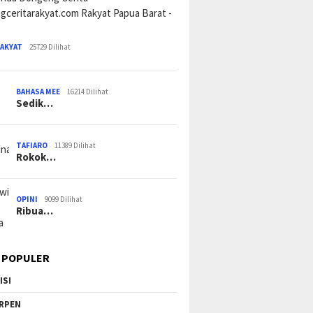
RAKYAT
25729 Dilihat
BAHASA MEE
16214 Dilihat
Sedik…
TAFIARO
11389 Dilihat
Rokok…
OPINI
9099 Dilihat
Ribua…
 POPULER
ISI
RPEN