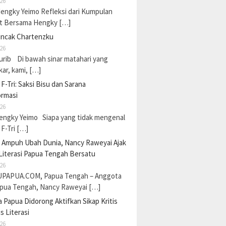
26
Hengky Yeimo Refleksi dari Kumpulan
t Bersama Hengky […]
uncak Chartenzku
26
urib Di bawah sinar matahari yang
ar, kami, […]
F-Tri: Saksi Bisu dan Sarana
ormasi
26
Hengky Yeimo Siapa yang tidak mengenal
F-Tri […]
a Ampuh Ubah Dunia, Nancy Raweyai Ajak
Literasi Papua Tengah Bersatu
26
PAPUA.COM, Papua Tengah – Anggota
pua Tengah, Nancy Raweyai […]
Papua Didorong Aktifkan Sikap Kritis
s Literasi
26