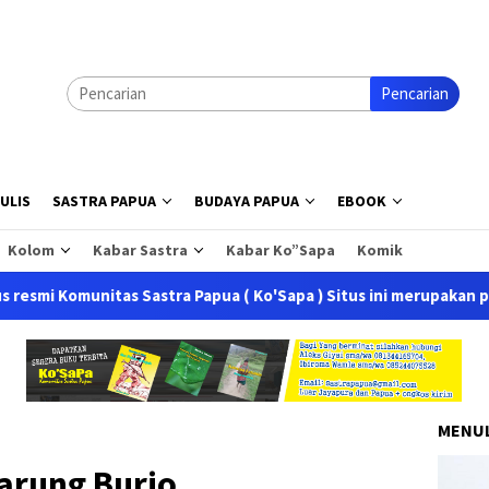
Pencarian
ULIS
SASTRA PAPUA
BUDAYA PAPUA
EBOOK
Kolom
Kabar Sastra
Kabar Ko”Sapa
Komik
unitas Sastra Papua ( Ko'Sapa ) Situs ini merupakan perubahan 
MENUL
arung Burjo