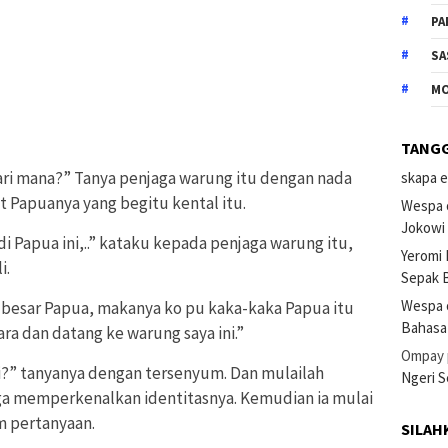
PA
SA
M
TANG
dari mana?” Tanya penjaga warung itu dengan nada
skapa e
t Papuanya yang begitu kental itu.
Wespa 
Jokowi
i Papua ini,..” kataku kepada penjaga warung itu,
Yeromi
i.
Sepak B
Wespa 
hir besar Papua, makanya ko pu kaka-kaka Papua itu
Bahasa
ara dan datang ke warung saya ini.”
Ompay
ini?” tanyanya dengan tersenyum. Dan mulailah
Ngeri 
ga memperkenalkan identitasnya. Kemudian ia mulai
 pertanyaan.
SILAH