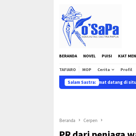
Loncat
ke
konten
BERANDA
NOVEL
PUISI
KIAT MEN
TAFIARO
MOP
Cerita
Profil
Selamat datang di situs resmi Kom
Salam Sastra:
Beranda
Cerpen
PR dari penjaga w