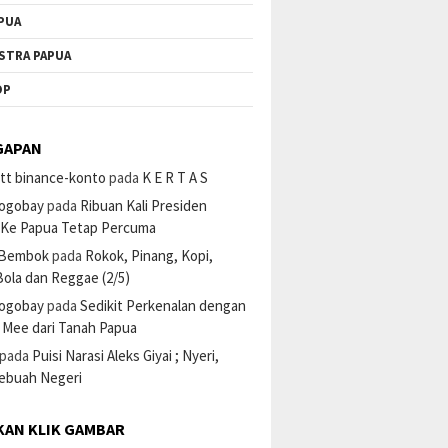
PUA
STRA PAPUA
OP
GAPAN
tt binance-konto
pada
K E R T A S
ogobay
pada
Ribuan Kali Presiden
 Ke Papua Tetap Percuma
 Bembok
pada
Rokok, Pinang, Kopi,
ola dan Reggae (2/5)
ogobay
pada
Sedikit Perkenalan dengan
 Mee dari Tanah Papua
pada
Puisi Narasi Aleks Giyai ; Nyeri,
Sebuah Negeri
KAN KLIK GAMBAR