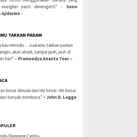
 mungkin pasti dimengerti.” ~
Seno
 Ajidarma
~
MU TAKKAN PADAM
a kau menulis… suaramu takkan padam
 angin, akan abadi, sampai jauh, jauh di
an hari”
– Pramoedya Ananta Toer –
ACA
an besar dimulai dari ide besar. Ide besar
 dari banyak membaca.”
~ John D. Legge
OPULER