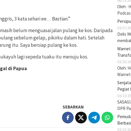
06/13/20
Oleh : 
Podcas
nggris, 3 kata sehari ee… Bastian.”
Persip
03/27/20
a masih belum menguasai jalan pulang ke kos. Daripada
Delis M
 pulang sebelum gelap, pikirku dalam hati. Setelah
membak
ung itu. Saya bersiap pulang ke kos.
Warnet 
Transf
ukayuh lagi sepeda tuaku itu menuju kos.
03/25/20
Oleh: 
gal di Papua
Warnet 
Senjat
Pegiat 
03/23/20
SASAGU
SEBARKAN
DPR Pa
Pemuda 
Berbasi
03/22/20