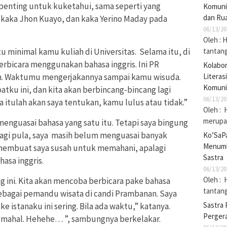
 penting untuk kuketahui, sama seperti yang
Komuni
dan Rua
, kaka Jhon Kuayo, dan kaka Yerino Maday pada
06/13/20
Oleh : 
tantan
u minimal kamu kuliah di Universitas. Selama itu, di
erbicara menggunakan bahasa inggris. Ini PR
Kolabo
Literas
n. Waktumu mengerjakannya sampai kamu wisuda.
Komuni
tku ini, dan kita akan berbincang-bincang lagi
06/13/20
 itulah akan saya tentukan, kamu lulus atau tidak.”
Oleh : 
merupak
menguasai bahasa yang satu itu. Tetapi saya bingung
 Lagi pula, saya masih belum menguasai banyak
Ko’SaP
Menumb
 membuat saya susah untuk memahani, apalagi
Sastra
asa inggris.
06/13/20
Oleh : 
g ini. Kita akan mencoba berbicara pake bahasa
tantan
sebagai pemandu wisata di candi Prambanan. Saya
Sastra 
ke istanaku ini sering. Bila ada waktu,” katanya.
Pergera
r mahal. Hehehe… ”, sambungnya berkelakar.