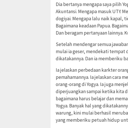
Dia bertanya mengapa saya pilih Yo
Akuntansi. Mengapa masuk UTY. Men
dogiyai. Mengapa lalu naik kapal, 
Bagaimana keadaan Papua. Bagaima
Dan beragam pertanyaan lainnya. K
Setelah mendengar semua jawabank
mulai ia geser, mendekati tempat 
dikatakannya. Dan ia memberiku ba
Ia jelaskan perbedaan karkter ora
pemahamannya. Ia jelaskan cara m
orang-orang di Yogya. Ia juga menj
diperjuangkan sampai ketika kita 
bagaimana harus belajar dan mema
Yogya. Banyak hal yang dikatakann
warung, kini mulai berhasil merub
yang memberiku petuah hidup unt