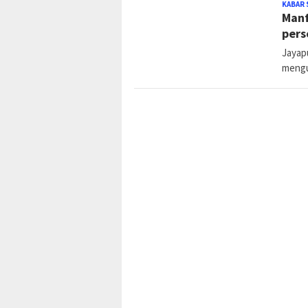
KABAR 
Manf
pers
Jayap
mengu