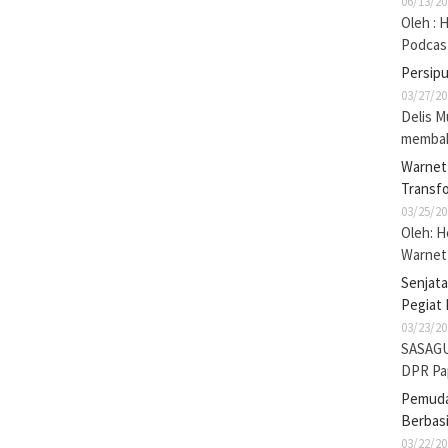
06/13/20
Oleh : 
Podcas
Persip
03/27/20
Delis M
membak
Warnet 
Transf
03/25/20
Oleh: 
Warnet 
Senjat
Pegiat 
03/23/20
SASAGU
DPR Pa
Pemuda 
Berbasi
03/22/20