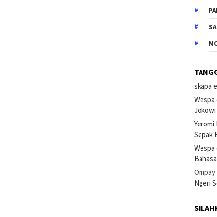
PA
SA
M
TANG
skapa e
Wespa 
Jokowi
Yeromi
Sepak B
Wespa 
Bahasa
Ompay
Ngeri 
SILAH