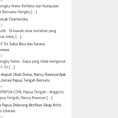
26
Hengky Yeimo Refleksi dari Kumpulan
t Bersama Hengky […]
uncak Chartenzku
26
urib Di bawah sinar matahari yang
ar, kami, […]
F-Tri: Saksi Bisu dan Sarana
ormasi
26
Hengky Yeimo Siapa yang tidak mengenal
F-Tri […]
a Ampuh Ubah Dunia, Nancy Raweyai Ajak
Literasi Papua Tengah Bersatu
26
PAPUA.COM, Papua Tengah – Anggota
pua Tengah, Nancy Raweyai […]
Papua Didorong Aktifkan Sikap Kritis
s Literasi
26