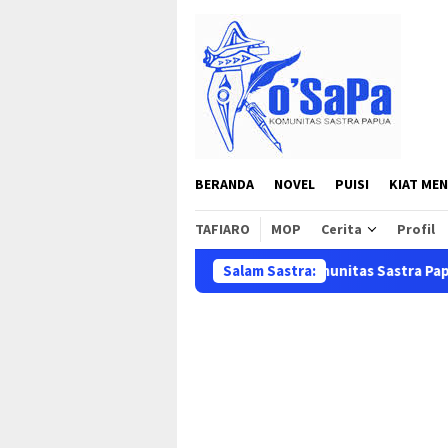
Loncat
ke
konten
BERANDA
NOVEL
PUISI
KIAT MEN
TAFIARO
MOP
Cerita
Profil
Selamat datang di situs resmi Komunitas Sastra Papua ( Ko'S
Salam Sastra: