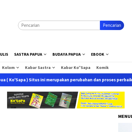
Pencarian
ULIS
SASTRA PAPUA
BUDAYA PAPUA
EBOOK
Kolom
Kabar Sastra
Kabar Ko”Sapa
Komik
apa ) Situs ini merupakan perubahan dan proses perbaikan dari 
MENUL