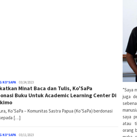
G KO'SAPA
Pace
03/24/2023
katkan Minat Baca dan Tulis, Ko’SaPa
Ko'Sapa
”Saya m
onasi Buku Untuk Academic Learning Center Di
juga d
ukimo
sebena
manusi
ura, Ko’SaPa – Komunitas Sastra Papua (Ko’SaPa) berdonasi
saya pr
kepada […]
atau t
orang 
G KO'SAPA
Pace
03/11/2023
maka s