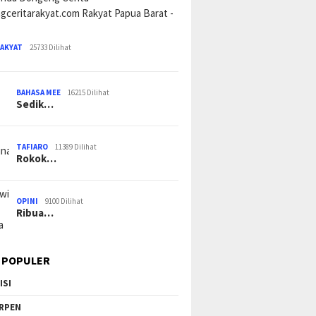
RAKYAT
25733 Dilihat
BAHASA MEE
16215 Dilihat
Sedik…
TAFIARO
11389 Dilihat
Rokok…
OPINI
9100 Dilihat
Ribua…
 POPULER
ISI
RPEN