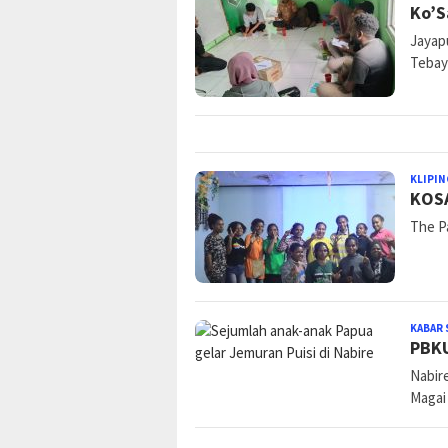
Ko’S
Jayap
Tebay
KLIPIN
KOSA
The P
KABAR 
PBKU
Nabir
Magai