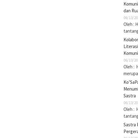
Komuni
dan Rua
06/13/20
Oleh : 
tantan
Kolabo
Literas
Komuni
06/13/20
Oleh : 
merupak
Ko’SaP
Menumb
Sastra
06/13/20
Oleh : 
tantan
Sastra 
Pergera