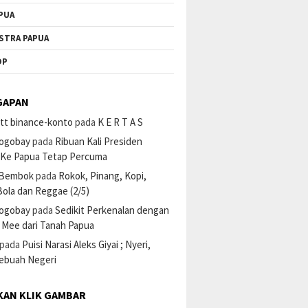
PUA
STRA PAPUA
OP
GAPAN
tt binance-konto
pada
K E R T A S
ogobay
pada
Ribuan Kali Presiden
 Ke Papua Tetap Percuma
 Bembok
pada
Rokok, Pinang, Kopi,
ola dan Reggae (2/5)
ogobay
pada
Sedikit Perkenalan dengan
 Mee dari Tanah Papua
pada
Puisi Narasi Aleks Giyai ; Nyeri,
Sebuah Negeri
KAN KLIK GAMBAR