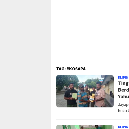
TAG:
#KOSAPA
KLIPIN
Ting
Berd
Yah
Jayap
buku 
KLIPIN