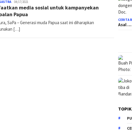
SASTRA
admin
04/17/2021
aatkan media sosial untuk kampanyekan
oalan Papua
CERITA 
ura, SaPa – Generasi muda Papua saat ini diharapkan
Asal …
nakan […]
TOPIK
PU
CE