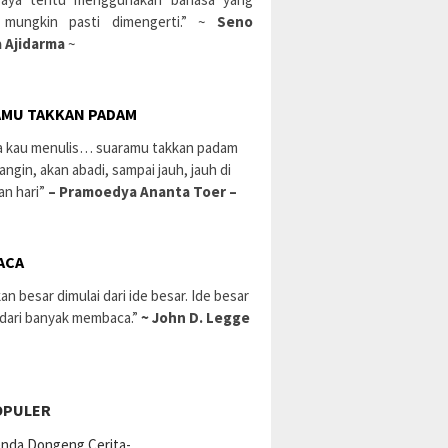
 mungkin pasti dimengerti.” ~
Seno
 Ajidarma
~
MU TAKKAN PADAM
a kau menulis… suaramu takkan padam
 angin, akan abadi, sampai jauh, jauh di
an hari”
– Pramoedya Ananta Toer –
ACA
an besar dimulai dari ide besar. Ide besar
 dari banyak membaca.”
~ John D. Legge
OPULER