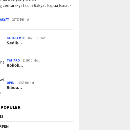
RAKYAT
25733 Dilihat
BAHASA MEE
16216 Dilihat
Sedik…
TAFIARO
11390 Dilihat
Rokok…
OPINI
9103 Dilihat
Ribua…
 POPULER
ISI
RPEN