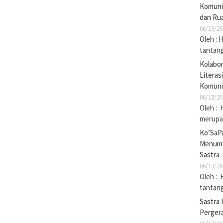
Komuni
dan Rua
06/13/20
Oleh : 
tantan
Kolabo
Literas
Komuni
06/13/20
Oleh : 
merupak
Ko’SaP
Menumb
Sastra
06/13/20
Oleh : 
tantan
Sastra 
Pergera