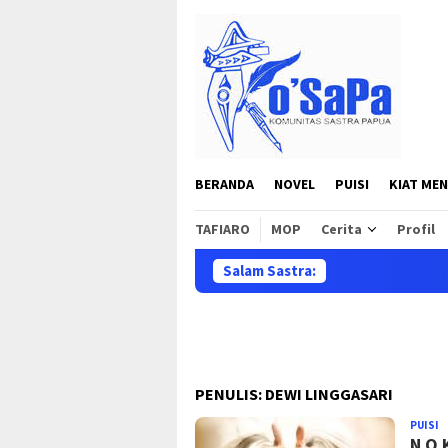
Loncat
ke
konten
BERANDA
NOVEL
PUISI
KIAT MEN
TAFIARO
MOP
Cerita
Profil
Salam Sastra:
Selamat data
PENULIS:
DEWI LINGGASARI
PUISI
D
N O 
L