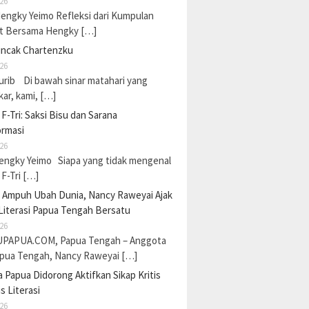
26
Hengky Yeimo Refleksi dari Kumpulan
t Bersama Hengky […]
uncak Chartenzku
26
urib Di bawah sinar matahari yang
ar, kami, […]
F-Tri: Saksi Bisu dan Sarana
ormasi
26
Hengky Yeimo Siapa yang tidak mengenal
F-Tri […]
a Ampuh Ubah Dunia, Nancy Raweyai Ajak
Literasi Papua Tengah Bersatu
26
PAPUA.COM, Papua Tengah – Anggota
pua Tengah, Nancy Raweyai […]
Papua Didorong Aktifkan Sikap Kritis
s Literasi
26