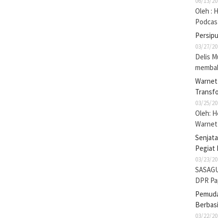
06/13/20
Oleh : 
Podcas
Persip
03/27/20
Delis M
membak
Warnet 
Transf
03/25/20
Oleh: 
Warnet 
Senjat
Pegiat 
03/23/20
SASAGU
DPR Pa
Pemuda 
Berbasi
03/22/20