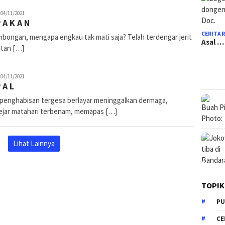
ewi
04/11/2021
 A K A N
inggasari
CERITA 
bongan, mengapa engkau tak mati saja? Telah terdengar jerit
Asal …
itan […]
ewi
04/11/2021
 A L
inggasari
 penghabisan tergesa berlayar meninggalkan dermaga,
jar matahari terbenam, memapas […]
Lihat Lainnya
TOPIK
PU
CE