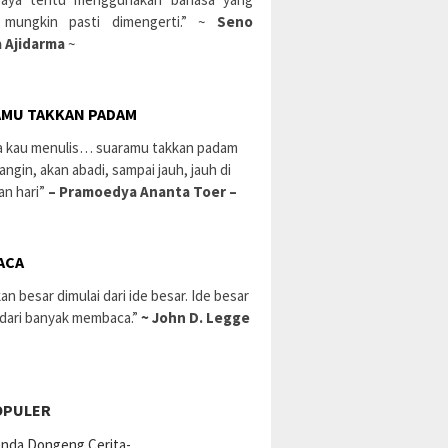
 mungkin pasti dimengerti.” ~
Seno
 Ajidarma
~
MU TAKKAN PADAM
a kau menulis… suaramu takkan padam
 angin, akan abadi, sampai jauh, jauh di
an hari”
– Pramoedya Ananta Toer –
ACA
an besar dimulai dari ide besar. Ide besar
 dari banyak membaca.”
~ John D. Legge
OPULER