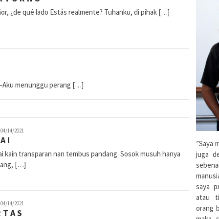
or, ¿de qué lado Estás realmente? Tuhanku, di pihak […]
a –Aku menunggu perang […]
ewi
04/14/2021
 A I
inggasari
”Saya m
ai kain transparan nan tembus pandang. Sosok musuh hanya
juga d
ang, […]
sebena
manusi
saya pr
atau t
ewi
04/14/2021
orang 
 T A S
inggasari
maka s