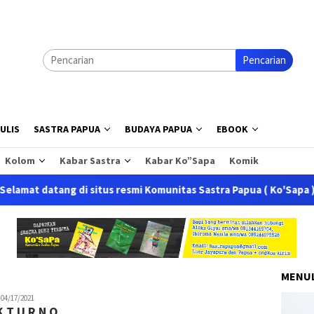
Pencarian
ULIS
SASTRA PAPUA
BUDAYA PAPUA
EBOOK
Kolom
Kabar Sastra
Kabar Ko”Sapa
Komik
ng di situs resmi Komunitas Sastra Papua ( Ko'Sapa ) Situs ini 
MENUL
ewi
04/17/2021
K T U R N O
inggasari