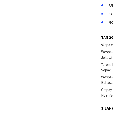
PA
SA
M
TANG
skapa e
Wespa 
Jokowi
Yeromi
Sepak B
Wespa 
Bahasa
Ompay
Ngeri 
SILAH