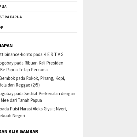
PUA
STRA PAPUA
OP
GAPAN
tt binance-konto
pada
K E R T A S
ogobay
pada
Ribuan Kali Presiden
 Ke Papua Tetap Percuma
 Bembok
pada
Rokok, Pinang, Kopi,
ola dan Reggae (2/5)
ogobay
pada
Sedikit Perkenalan dengan
 Mee dari Tanah Papua
pada
Puisi Narasi Aleks Giyai ; Nyeri,
Sebuah Negeri
KAN KLIK GAMBAR