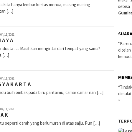
a kita hanya lembar kertas menua, masing masing
sebisa
itan […]
Gumira
SUARA
ewi
04/11/2021
 A Y A
inggasari
“Karen
endusta …. Masihkan mengintai dari tempat yang sama?
ditelan
t […]
kemudi
MEMB
ewi
04/11/2021
 Y A K A R T A
inggasari
“Tindak
indu buih ombak pada biru pantaimu, camar camar nan […]
dimulai
~
ewi
04/11/2021
 A K
inggasari
TERP
itu seperti darah yang berlumuran di atas salju. Pun […]